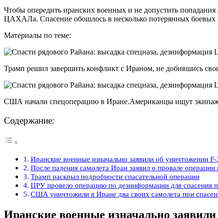
Чтобы опередить иранских военных и не допустить попадания
ЦАХАЛа. Спасение обошлось в несколько потерянных боевых м
Материалы по теме:
Трамп решил завершить конфликт с Ираном, не добившись свои
США начали спецоперацию в Иране.Американцы ищут экипаж с
Содержание:
Иранские военные изначально заявили об уничтожении F-
После падения самолета Иран заявил о провале операции
Трамп раскрыл подробности спасательной операции
ЦРУ провело операцию по дезинформации для спасения 
США уничтожили в Иране два своих самолета при спасен
Иранские военные изначально заявили 