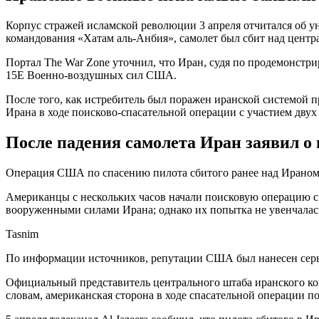
Корпус стражей исламской революции 3 апреля отчитался об у
командования «Хатам аль-Анбия», самолет был сбит над центр
Портал The War Zone уточнил, что Иран, судя по продемонстри
15E Военно-воздушных сил США.
После того, как истребитель был поражен иранской системой 
Ирана в ходе поисково-спасательной операции с участием двух
После падения самолета Иран заявил о
Операция США по спасению пилота сбитого ранее над Ираном и
Американцы с нескольких часов начали поисковую операцию с и
вооруженными силами Ирана; однако их попытка не увенчалас
Tasnim
По информации источников, репутации США был нанесен серьез
Официальный представитель центрального штаба иранского ко
словам, американская сторона в ходе спасательной операции по