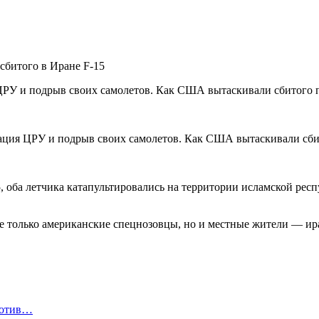
сбитого в Иране F-15
, оба летчика катапультировались на территории исламской респу
не только американские спецнозовцы, но и местные жители — ир
ротив…