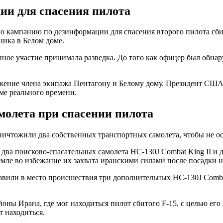
ии для спасения пилота
 кампанию по дезинформации для спасения второго пилота сбит
ика в Белом доме.
ное участие принимала разведка. До того как офицер был обнар
ожение члена экипажа Пентагону и Белому дому. Президент США
ме реального времени.
молета при спасении пилота
ичтожили два собственных транспортных самолета, чтобы не ос
ва поисково-спасательных самолета HC-130J Combat King II и д
мле во избежание их захвата иранскими силами после посадки 
или в место происшествия три дополнительных HC-130J Combat 
оны Ирана, где мог находиться пилот сбитого F-15, с целью е
т находиться.