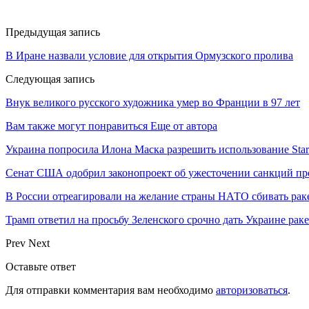
Предыдущая запись
В Иране назвали условие для открытия Ормузского пролива
Следующая запись
Внук великого русского художника умер во Франции в 97 лет
Вам также могут понравиться
Еще от автора
Украина попросила Илона Маска разрешить использование Star
Сенат США одобрил законопроект об ужесточении санкций пр
В России отреагировали на желание страны НАТО сбивать рак
Трамп ответил на просьбу Зеленского срочно дать Украине ра
Prev
Next
Оставьте ответ
Для отправки комментария вам необходимо
авторизоваться
.