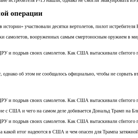
ране истребителя F-15 нашли, однако не смогли эвакуировать из-
ной операции
в истории» участвовали десятки вертолетов, пилот истребителя
самолетов, вооруженных самым смертоносным оружием в мире, ч
, однако об этом не сообщалось официально, чтобы не сорвать 
е с США и чего на самом деле добивается Дональд Трамп на Бл
на какой итог надеются в США и чем опасен для Трампа затяжно