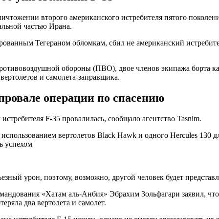
ничтожении второго американского истребителя пятого поколен
альной частью Ирана.
рованным Тегераном обломкам, сбил не американский истребител
противовоздушной обороны (ПВО), двое членов экипажа борта ка
 вертолетов и самолета-заправщика.
 провале операции по спасению
стребителя F-35 провалилась, сообщало агентство Tasnim.
спользованием вертолетов Black Hawk и одного Hercules 130 дл
ь успехом
ный урон, поэтому, возможно, другой человек будет представле
мандования «Хатам аль-Анбия» Эбрахим Зольфагари заявил, что
теряла два вертолета и самолет.