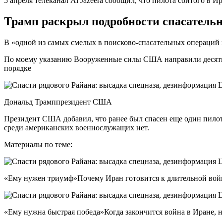
5 апреля телеканал Al Jazeera сообщил, что пилота сбитого в И
Трамп раскрыл подробности спасатель
В «одной из самых смелых в поисково-спасательных операций 
По моему указанию Вооруженные силы США направили десятки 
порядке
Дональд Трамппрезидент США
Президент США добавил, что ранее был спасен еще один пилот
среди американских военнослужащих нет.
Материалы по теме:
«Ему нужен триумф»Почему Иран готовится к длительной войн
«Ему нужна быстрая победа»Когда закончится война в Иране, 