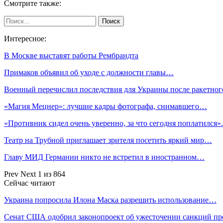
Смотрите также:
Интересное:
В Москве выставят работы Рембрандта
Примаков объявил об уходе с должности главы…
Военный перечислил последствия для Украины после ракетно
«Магия Мецнер»: лучшие кадры фотографа, снимавшего…
«Противник сидел очень уверенно, за что сегодня поплатился
Театр на Трубной приглашает зрителя посетить яркий мир…
Главу МИД Германии никто не встретил в иностранном…
Prev
Next
1 из 864
Сейчас читают
Украина попросила Илона Маска разрешить использование…
Сенат США одобрил законопроект об ужесточении санкций п