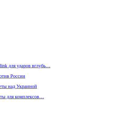
link для ударов вглубь…
отив России
еты над Украиной
кеты для комплексов…