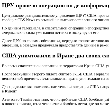
ЦРУ провело операцию по дезинформац
Центральное разведывательное управление (ЦРУ) США провело
сообщил CBS News со ссылкой на высокопоставленного чиновн
По данным телеканала, в спасательной операции непосредствен
американские силы уже нашли летчика и эвакуируют его.
Далее ЦРУ, по словам собеседника, передало точное местопол
операции, а разведка продолжала предоставлять данные в режи
США уничтожили в Иране два своих са
Во время спасательной операции на территории Ирана США ун
После эвакуации второго пилота сбитого F-15E США взорвали д
неизвестной причине. Летательные аппараты уничтожили на зе
Для продолжения поисково-спасательной операции США направ
в Кувейт.
Агентство Tasnim отмечало, что истребители США бомбили рай
в поисках пилота, из-за чего начали бомбить места, где он може