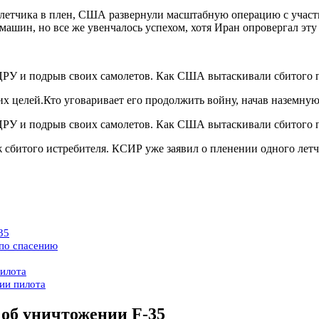
 летчика в плен, США развернули масштабную операцию с учас
ашин, но все же увенчалось успехом, хотя Иран опровергал эт
х целей.Кто уговаривает его продолжить войну, начав наземну
битого истребителя. КСИР уже заявил о пленении одного летч
35
 по спасению
пилота
ии пилота
об уничтожении F-35