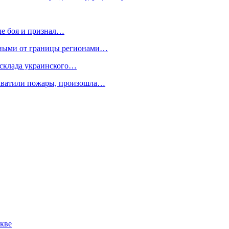
ле боя и признал…
нными от границы регионами…
склада украинского…
охватили пожары, произошла…
кве