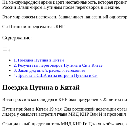
На международной арене царит нестабильность, которая грози
России Владимиром Путиным после переговоров в Пекине.
Этот мир совсем неспокоен. Зашкаливает нанесенный одностор
Си Цзиньпинпредседатель КНР
Содержание:
Поездка Путина в Китай
Результаты переговоров Путина и Си в Китае
Закон джунглей, раскол и гегемония
Тревога в США из-за встречи Путина и Си
Поездка Путина в Китай
Визит российского лидера в КНР был приурочен к 25-летию по
Путин прибыл в Китай 19 мая. Для российской делегации орга
лидера у самолета встретил глава МИД КНР Ван И и проводил
Официальный представитель МИД КНР Го Цзякунь объявлял, чт