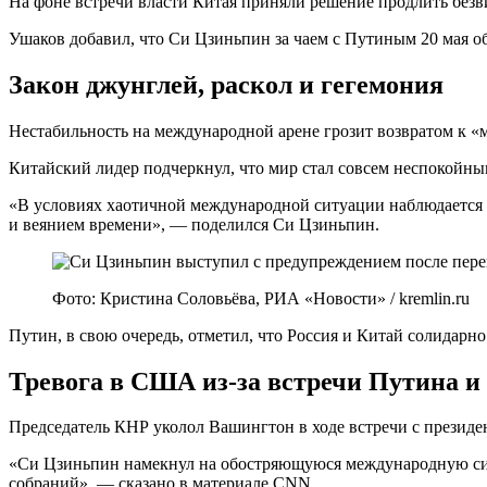
На фоне встречи власти Китая приняли решение продлить безви
Ушаков добавил, что Си Цзиньпин за чаем с Путиным 20 мая о
Закон джунглей, раскол и гегемония
Нестабильность на международной арене грозит возвратом к «
Китайский лидер подчеркнул, что мир стал совсем неспокойны
«В условиях хаотичной международной ситуации наблюдается р
и веянием времени», — поделился Си Цзиньпин.
Фото: Кристина Соловьёва, РИА «Новости» / kremlin.ru
Путин, в свою очередь, отметил, что Россия и Китай солидар
Тревога в США из-за встречи Путина и
Председатель КНР уколол Вашингтон в ходе встречи с президе
«Си Цзиньпин намекнул на обостряющуюся международную ситу
собраний», — сказано в материале CNN.