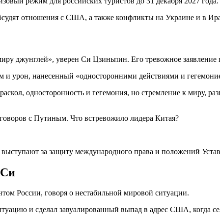
зовый режим для российских туристов до 31 декабря 2027 года.
бсудят отношения с США, а также конфликты на Украине и в Ир
миру джунглей», уверен Си Цзиньпин. Его тревожное заявление 
м и урон, нанесенный «односторонними действиями и гегемоние
аскол, односторонность и гегемония, но стремление к миру, ра
но выступают за защиту международного права и положений Уста
 Си
нтом России, говоря о нестабильной мировой ситуации.
ацию и сделал завуалированный выпад в адрес США, когда сел