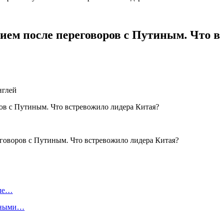
ем после переговоров с Путиным. Что 
нглей
оле…
енными…