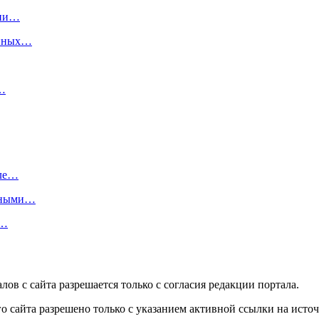
сии…
енных…
з…
оле…
енными…
о…
в с сайта разрешается только c согласия редакции портала.
 сайта разрешено только с указанием активной ссылки на источ