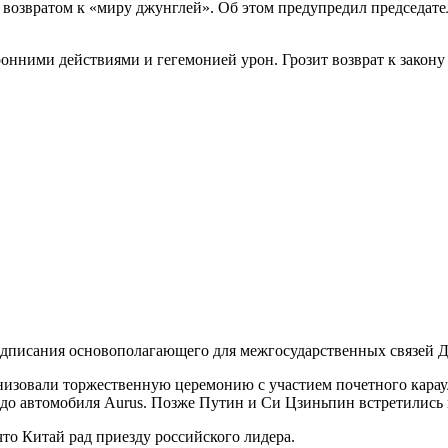
т возвратом к «миру джунглей». Об этом предупредил председат
онними действиями и гегемонией урон. Грозит возврат к закону
дписания основополагающего для межгосударственных связей До
низовали торжественную церемонию с участием почетного карау
 до автомобиля Aurus. Позже Путин и Си Цзиньпин встретились
о Китай рад приезду российского лидера.