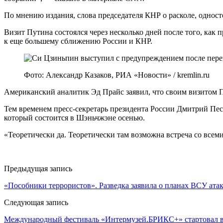
По мнению издания, слова председателя КНР о расколе, однос
Визит Путина состоялся через несколько дней после того, к
к еще большему сближению России и КНР.
Фото: Александр Казаков, РИА «Новости» / kremlin.ru
Американский аналитик Эд Прайс заявил, что своим визитом П
Тем временем пресс-секретарь президента России Дмитрий Пес
который состоится в Шэньчжэне осенью.
«Теоретически да. Теоретически там возможна встреча со всем
Предыдущая запись
«Пособники террористов». Разведка заявила о планах ВСУ атак
Следующая запись
Международный фестиваль «Интермузей.БРИКС+» стартовал в 