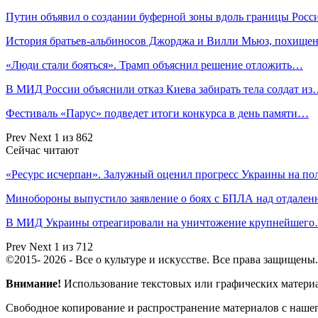
Путин объявил о создании буферной зоны вдоль границы Рос
История братьев-альбиносов Джорджа и Вилли Мьюз, похищ
«Люди стали бояться». Трамп объяснил решение отложить…
В МИД России объяснили отказ Киева забирать тела солдат и
Фестиваль «Парус» подведет итоги конкурса в день памяти…
Prev
Next
1 из 862
Сейчас читают
«Ресурс исчерпан». Залужный оценил прогресс Украины на п
Минобороны выпустило заявление о боях с БПЛА над отдал
В МИД Украины отреагировали на уничтожение крупнейшег
Prev
Next
1 из 712
©2015- 2026 - Все о культуре и искусстве. Все права защищены.
Внимание!
Использование текстовых или графических материало
Свободное копирование и распространение материалов с нашего