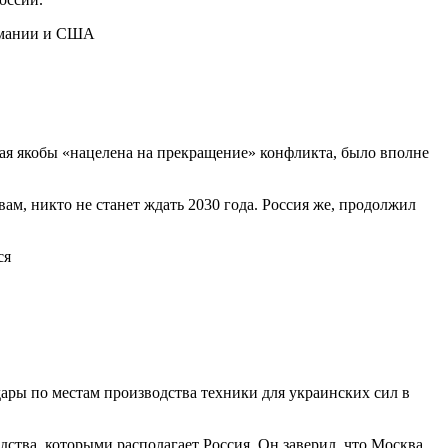
ермании и США
рая якобы «нацелена на прекращение» конфликта, было вполне
вам, никто не станет ждать 2030 года. Россия же, продолжил
ся
дары по местам производства техники для украинских сил в
дства, которыми располагает Россия. Он заверил, что Москва