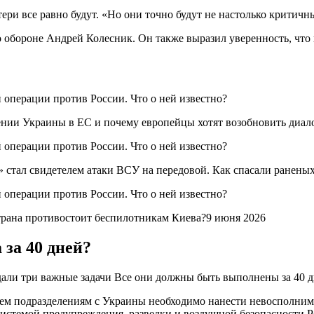
тери все равно будут. «Но они точно будут не настолько критичн
 обороне Андрей Колесник. Он также выразил уверенность, что
ении Украины в ЕС и почему европейцы хотят возобновить диал
стал свидетелем атаки ВСУ на передовой. Как спасали ранены
трана противостоит беспилотникам Киева?9 июня 2026
за 40 дней?
али три важные задачи Все они должны быть выполнены за 40 д
тем подразделениям с Украины необходимо нанести невосполним
системой предупреждения, разведки и воздушной безопасности Р