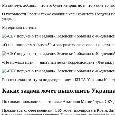
Матвийчук добавил, что это будет неприятно и что какие-то по
О готовности России также сообщил член комитета Госдумы по
удары.
Материалы по теме:
«О ней попросту забудут»Чем завершатся переговоры о вступл
«Не можешь идти — наступай лежа»Корреспондент «Ленты.ру» 
Россия начала охоту за подразделениями БПЛА Украины.Как с
Какие задачи хочет выполнить Украина 
По словам полковника в отставке Анатолия Матвийчука, СБУ д
Прежде всего, счел военный, СБУ хочет изолировать Крым. За
напоследок, продолжил эксперт, Киев «жаждет» разобраться с 