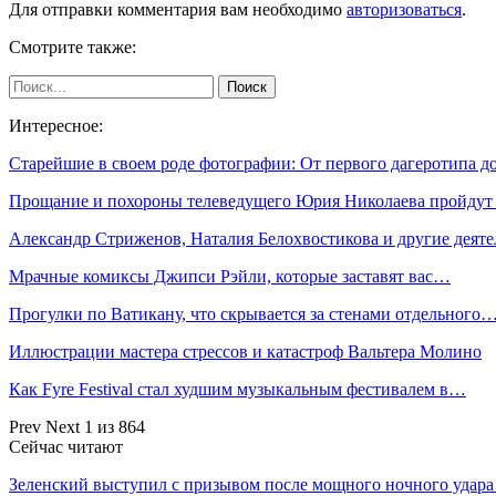
Для отправки комментария вам необходимо
авторизоваться
.
Смотрите также:
Интересное:
Старейшие в своем роде фотографии: От первого дагеротипа 
Прощание и похороны телеведущего Юрия Николаева пройду
Александр Стриженов, Наталия Белохвостикова и другие дея
Мрачные комиксы Джипси Рэйли, которые заставят вас…
Прогулки по Ватикану, что скрывается за стенами отдельного
Иллюстрации мастера стрессов и катастроф Вальтера Молино
Как Fyre Festival стал худшим музыкальным фестивалем в…
Prev
Next
1 из 864
Сейчас читают
Зеленский выступил с призывом после мощного ночного удар