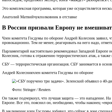
Это комплексная программа, которая уже осуществляется нес
Анатолий Матвийчукполковник в отставке
В России призвали Европу не вмешива
Член комитета Госдумы по обороне Андрей Колесник заявил, ч
провокационно. Тем не менее, реагировать на него надо, отмет
Парламентарий настоятельно рекомендовал Западной Европе не в
Колесник, готова к отражению террористических атак, а также
СБУ — террористическая организация. СБУ занимается в осно
Андрей Колесникчлен комитета Госдумы по обороне
Фото: Stringer / Reuters
Он также подчеркнул, что лучшая защита — это нападение. На 
Европе. Все это, пояснил он, необходимо, чтобы наконец «евр
В заключение член Госдумы добавил, что сейчас в зоне специа