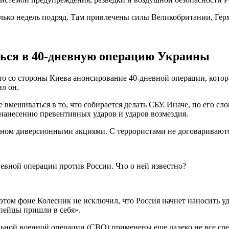
колько недель подряд. Там привлечены силы Великобритании, Г
ться в 40-дневную операцию Украины
то со стороны Киева анонсирование 40-дневной операции, кото
ил он.
мешиваться в то, что собирается делать СБУ. Иначе, по его сло
 нанесению превентивных ударов и ударов возмездия.
вном диверсионными акциями. С террористами не договаривают
этом фоне Колесник не исключил, что Россия начнет наносить у
опейцы пришли в себя».
льной военной операции (СВО) применены еще далеко не все сре