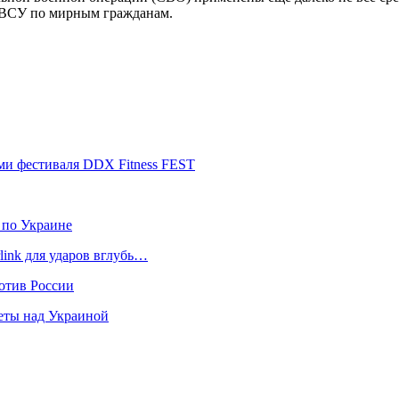
в ВСУ по мирным гражданам.
ми фестиваля DDX Fitness FEST
 по Украине
link для ударов вглубь…
отив России
еты над Украиной