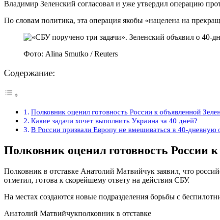
Владимир Зеленский согласовал и уже утвердил операцию прот
По словам политика, эта операция якобы «нацелена на прекра
Фото: Alina Smutko / Reuters
Содержание:
Полковник оценил готовность России к объявленной Зеле
Какие задачи хочет выполнить Украина за 40 дней?
В России призвали Европу не вмешиваться в 40-дневную
Полковник оценил готовность России к
Полковник в отставке Анатолий Матвийчук заявил, что росси
отметил, готова к скорейшему ответу на действия СБУ.
На местах создаются новые подразделения борьбы с беспилотн
Анатолий Матвийчукполковник в отставке