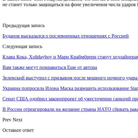
не станет только защищаться на фоне увеличения числа ударо
Предыдущая запись
Буданов высказался о послевоенных отношениях с Россией
Следующая запись
Клава Кока, Xolidayboy и Мари Краймбрери станут хедлайнера
Вам также могут понравиться
Еще от автора
Зеленский выступил с призывом после мощного ночного удара
Украина попросила Илона Маска разрешить использование Star
Сенат США одобрил законопроект об ужесточении санкций пр
В России отреагировали на желание страны НАТО сбивать рак
Prev
Next
Оставьте ответ