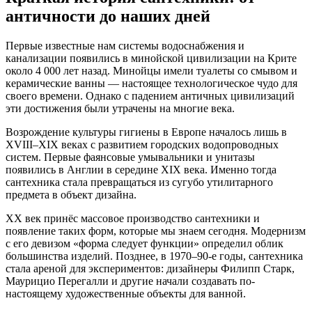
античности до наших дней
Первые известные нам системы водоснабжения и
канализации появились в минойской цивилизации на Крите
около 4 000 лет назад. Минойцы имели туалеты со смывом и
керамические ванны — настоящее технологическое чудо для
своего времени. Однако с падением античных цивилизаций
эти достижения были утрачены на многие века.
Возрождение культуры гигиены в Европе началось лишь в
XVIII–XIX веках с развитием городских водопроводных
систем. Первые фаянсовые умывальники и унитазы
появились в Англии в середине XIX века. Именно тогда
сантехника стала превращаться из сугубо утилитарного
предмета в объект дизайна.
XX век принёс массовое производство сантехники и
появление таких форм, которые мы знаем сегодня. Модернизм
с его девизом «форма следует функции» определил облик
большинства изделий. Позднее, в 1970–90-е годы, сантехника
стала ареной для экспериментов: дизайнеры Филипп Старк,
Маурицио Перегалли и другие начали создавать по-
настоящему художественные объекты для ванной.