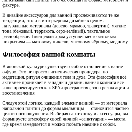
фактуре.
В дизайне аксессуаров для ванной прослеживаются те же
тенденции, что и в интерьерном дизайне в целом:
натуральные материалы (дерево, мрамор, травертин), мягкие
тона (бежевый, терракота, серо-зелёный), тактильное
разнообразие. Глянцевый хром уступает место матовым
покрытиям — матовому никелю, матовому чёрному, медному.
Философия ванной комнаты
В японской культуре существует особое отношение к ванне —
о-фуро. Это не просто гигиеническая процедура, но
медитация, ритуал очищения тела и духа. Эта философия всё
активнее проникает в западный дизайн: ванная комната всё
чаще проектируется как SPA-пространство, зона релаксации и
восстановления.
Следуя этой логике, каждый элемент ванной — от материала
напольной плитки до формы мыльницы — становится частью
целостного ощущения. Выбирая сантехнику и аксессуары, вы
формируете атмосферу своей личной «санктуарии» — места,
где время замедляется и можно побыть наедине с собой.