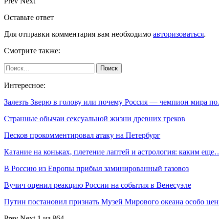
Prev
Next
Оставьте ответ
Для отправки комментария вам необходимо
авторизоваться
.
Смотрите также:
Интересное:
Залезть Зверю в голову или почему Россия — чемпион мира п
Странные обычаи сексуальной жизни древних греков
Песков прокомментировал атаку на Петербург
Катание на коньках, плетение лаптей и астрология: каким еще
В Россию из Европы прибыл заминированный газовоз
Вучич оценил реакцию России на события в Венесуэле
Путин постановил признать Музей Мирового океана особо ц
Prev
Next
1 из 864