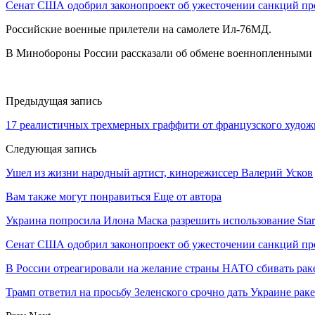
Сенат США одобрил законопроект об ужесточении санкций п
Российские военные прилетели на самолете Ил-76МД.
В Минобороны России рассказали об обмене военнопленными по
Предыдущая запись
17 реалистичных трехмерных граффити от французского художн
Следующая запись
Ушел из жизни народный артист, кинорежиссер Валерий Усков
Вам также могут понравиться
Еще от автора
Украина попросила Илона Маска разрешить использование Star
Сенат США одобрил законопроект об ужесточении санкций пр
В России отреагировали на желание страны НАТО сбивать рак
Трамп ответил на просьбу Зеленского срочно дать Украине ра