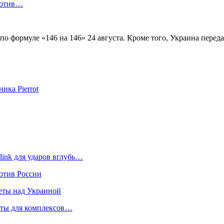
ротив…
 формуле «146 на 146» 24 августа. Кроме того, Украина переда
ика Pierrot
link для ударов вглубь…
отив России
еты над Украиной
кеты для комплексов…