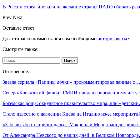
В России отреагировали на желание страны НАТО сбивать рак
Prev
Next
Оставьте ответ
Для отправки комментария вам необходимо
авторизоваться
.
Смотрите также:
Интересное:
Звезда сериала «Папины дочки» прокомментировал данные о
Северо-Кавказский филиал ГМИИ придал современному иску
Богемская роща: оккультное правительство мира, или «детски
Стало известно о давлении Киева на Италию из-за мероприят
«Забыли убрать причиндалы». Макрона и Мерца заподозрили 
От Александра Невского до наших дней: в Великом Новгород