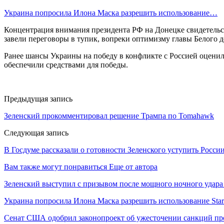
Украина попросила Илона Маска разрешить использование…
Концентрация внимания президента РФ на Донецке свидетельст
завели переговоры в тупик, вопреки оптимизму главы Белого 
Ранее шансы Украины на победу в конфликте с Россией оценил
обеспечили средствами для победы.
Предыдущая запись
Зеленский прокомментировал решение Трампа по Tomahawk
Следующая запись
В Госдуме рассказали о готовности Зеленского уступить Росси
Вам также могут понравиться
Еще от автора
Зеленский выступил с призывом после мощного ночного удара
Украина попросила Илона Маска разрешить использование Star
Сенат США одобрил законопроект об ужесточении санкций пр