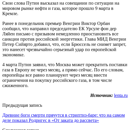
Свои слова Путин высказал на совещании по ситуации на
мировом рынке нефти и газа, которое прошло 9 марта в
Кремле.
Ранее в понедельник премьер Венгрии Виктор Орбан
сообщил, что направил председателю ЕК Урсуле фон дер
Ляйен письмо с призывом немедленно приостановить все
санкции против российской энергетики. Глава МИД Венгрии
Петер Сийярто добавил, что, если Брюссель не снимет запрет,
это нанесет чрезвычайно серьезный удар по европейской
экономике.
4 марта Путин заявил, что Москва может прекратить поставки
газа в Европу не через месяц, а прямо сейчас. По его словам,
европейцы все равно планируют через месяц ввести
ограничения на покупку российского газа, в том числе
сжиженного.
Источник:
lenta.ru
Предыдущая запись
Древние боги смерти прячутся в стриптиз-баре: что на самом
деле показал Родригес в «От заката до рассвета»