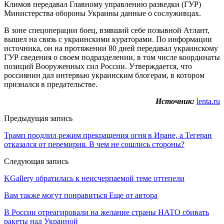
Климов передавал Главному управлению разведки (ГУР)
Министерства обороны Украины данные о сослуживцах.
В зоне спецоперации боец, взявший себе позывной Атлант,
вышел на связь с украинскими кураторами. По информации
источника, он на протяжении 80 дней передавал украинскому
ГУР сведения о своем подразделении, в том числе координаты
позиций Вооруженных сил России. Утверждается, что
россиянин дал интервью украинским блогерам, в котором
признался в предательстве.
Источник:
lenta.ru
Предыдущая запись
Трамп продлил режим прекращения огня в Иране, а Тегеран
отказался от перемирия. В чем не сошлись стороны?
Следующая запись
KGallery обратилась к неисчерпаемой теме оттепели
Вам также могут понравиться
Еще от автора
В России отреагировали на желание страны НАТО сбивать
ракеты над Украиной