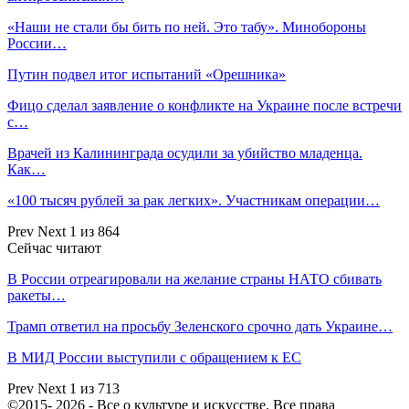
«Наши не стали бы бить по ней. Это табу». Минобороны
России…
Путин подвел итог испытаний «Орешника»
Фицо сделал заявление о конфликте на Украине после встречи
с…
Врачей из Калининграда осудили за убийство младенца.
Как…
«100 тысяч рублей за рак легких». Участникам операции…
Prev
Next
1 из 864
Сейчас читают
В России отреагировали на желание страны НАТО сбивать
ракеты…
Трамп ответил на просьбу Зеленского срочно дать Украине…
В МИД России выступили с обращением к ЕС
Prev
Next
1 из 713
©2015- 2026 - Все о культуре и искусстве. Все права