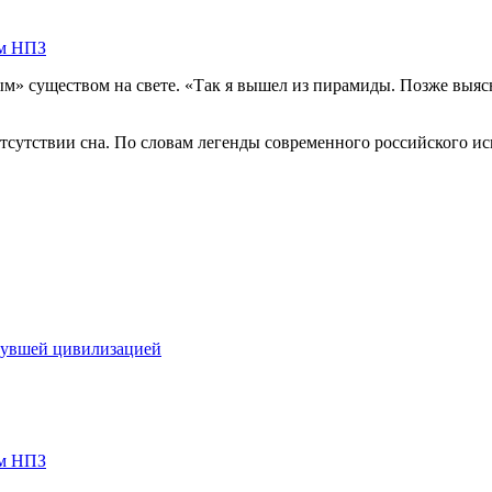
ом НПЗ
» существом на свете. «Так я вышел из пирамиды. Позже выясни
тсутствии сна. По словам легенды современного российского иск
нувшей цивилизацией
ом НПЗ