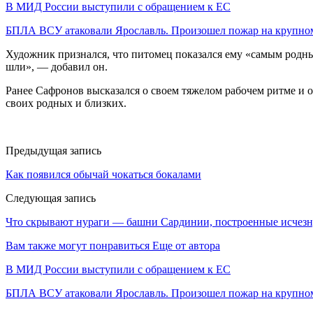
В МИД России выступили с обращением к ЕС
БПЛА ВСУ атаковали Ярославль. Произошел пожар на крупн
Художник признался, что питомец показался ему «самым родным
шли», — добавил он.
Ранее Сафронов высказался о своем тяжелом рабочем ритме и о
своих родных и близких.
Предыдущая запись
Как появился обычай чокаться бокалами
Следующая запись
Что скрывают нураги — башни Сардинии, построенные исчез
Вам также могут понравиться
Еще от автора
В МИД России выступили с обращением к ЕС
БПЛА ВСУ атаковали Ярославль. Произошел пожар на крупн