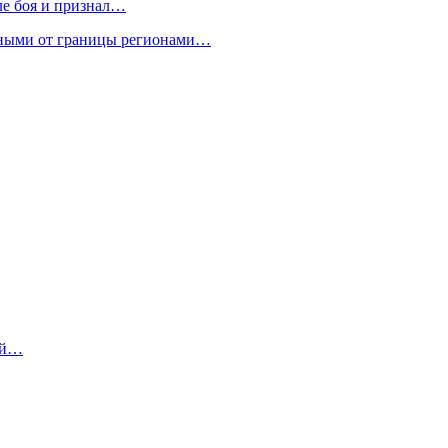
ле боя и признал…
нными от границы регионами…
ый…