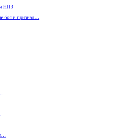
ом НПЗ
ле боя и признал…
к…
…
 и…