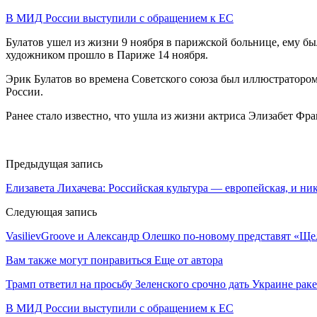
В МИД России выступили с обращением к ЕС
Булатов ушел из жизни 9 ноября в парижской больнице, ему бы
художником прошло в Париже 14 ноября.
Эрик Булатов во времена Советского союза был иллюстратором 
России.
Ранее стало известно, что ушла из жизни актриса Элизабет Фра
Предыдущая запись
Елизавета Лихачева: Российская культура — европейская, и ни
Следующая запись
VasilievGroove и Александр Олешко по-новому представят «
Вам также могут понравиться
Еще от автора
Трамп ответил на просьбу Зеленского срочно дать Украине ра
В МИД России выступили с обращением к ЕС