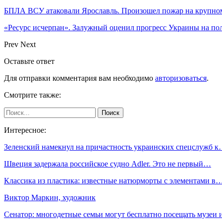
БПЛА ВСУ атаковали Ярославль. Произошел пожар на крупн
«Ресурс исчерпан». Залужный оценил прогресс Украины на по
Prev
Next
Оставьте ответ
Для отправки комментария вам необходимо
авторизоваться
.
Смотрите также:
Интересное:
Зеленский намекнул на причастность украинских спецслужб 
Швеция задержала российское судно Adler. Это не первый…
Классика из пластика: известные натюрморты с элементами в
Виктор Маркин, художник
Сенатор: многодетные семьи могут бесплатно посещать музеи