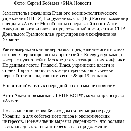
Фото: Сергей Бобылев / РИА Новости
Заместитель начальника Главного военно-политического
управления (ГВПУ) Вооруженных сил (ВС) России, командир
спецназа «Ахмат» Минобороны генерал-лейтенант Апти
Алаудинов раскритиковал предложенный президентом США
Дональдом Трампом план урегулирования конфликта на
Украине.
Ранее американский лидер назвал прекращение огня и отказ
от новых территориальных претензий к Киеву уступками, на
которые нужно пойти Москве для урегулирования конфликта.
По данным газеты Financial Times, украинские власти и
страны Европы добились в ходе переговоров в Женеве
переработки плана, сократив его с 28 до 19 пунктов.
Нас хотят обмануть в очередной раз, но мы не позволим
Апти Алаудиновзамглавы ГВПУ ВС РФ, командир спецназа
«Ахмат»
По его мнению, глава Белого дома хочет мира не ради
Украины, а для собственного пиара и экономических
интересов. Военачальник выразил уверенность, что большая
часть западных элит заинтересована в продолжении