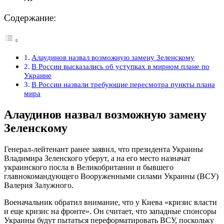
Содержание:
Алаудинов назвал возможную замену Зеленскому
В России высказались об уступках в мирном плане по
Украине
В России назвали требующие пересмотра пункты плана
мира
Алаудинов назвал возможную замену
Зеленскому
Генерал-лейтенант ранее заявил, что президента Украины
Владимира Зеленского уберут, а на его место назначат
украинского посла в Великобритании и бывшего
главнокомандующего Вооруженными силами Украины (ВСУ)
Валерия Залужного.
Военачальник обратил внимание, что у Киева «кризис власти
и еще кризис на фронте». Он считает, что западные спонсоры
Украины будут пытаться переформатировать ВСУ, поскольку