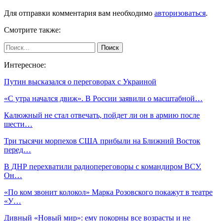
Для отправки комментария вам необходимо
авторизоваться
.
Смотрите также:
Интересное:
Путин высказался о переговорах с Украиной
«С утра начался движ». В России заявили о масштабной…
Калюжный не стал отвечать, пойдет ли он в армию после
шести…
Три тысячи морпехов США прибыли на Ближний Восток
перед…
В ДНР перехватили радиопереговоры с командиром ВСУ.
Он…
«По ком звонит колокол» Марка Розовского покажут в театре
«У…
Дивный «Новый мир»: ему покорны все возрасты и не