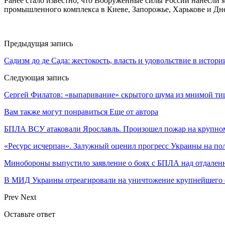
Ранее стало известно, что Вооруженные силы России нанесли 
промышленного комплекса в Киеве, Запорожье, Харькове и Дн
Предыдущая запись
Садизм до де Сада: жестокость, власть и удовольствие в истори
Следующая запись
Сергей Филатов: «выпаривание» скрытого шума из мнимой т
Вам также могут понравиться
Еще от автора
БПЛА ВСУ атаковали Ярославль. Произошел пожар на крупн
«Ресурс исчерпан». Залужный оценил прогресс Украины на по
Минобороны выпустило заявление о боях с БПЛА над отдале
В МИД Украины отреагировали на уничтожение крупнейшего 
Prev
Next
Оставьте ответ