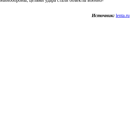
 Минобороны, целями удара стали объекты военно-
Источник:
lenta.ru