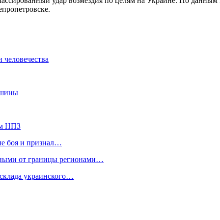
массированный удар возмездия по целям на Украине. По данным
епропетровске.
и человечества
ишины
ом НПЗ
ле боя и признал…
нными от границы регионами…
склада украинского…