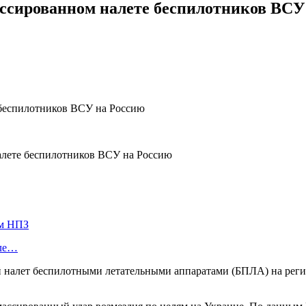
ссированном налете беспилотников ВСУ
ом НПЗ
оле…
налет беспилотными летательными аппаратами (БПЛА) на рег