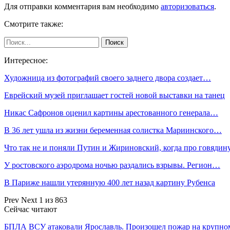
Для отправки комментария вам необходимо
авторизоваться
.
Смотрите также:
Интересное:
Художница из фотографий своего заднего двора создает…
Еврейский музей приглашает гостей новой выставки на танец
Никас Сафронов оценил картины арестованного генерала…
В 36 лет ушла из жизни беременная солистка Мариинского…
Что так не и поняли Путин и Жириновский, когда про говяди
У ростовского аэродрома ночью раздались взрывы. Регион…
В Париже нашли утерянную 400 лет назад картину Рубенса
Prev
Next
1 из 863
Сейчас читают
БПЛА ВСУ атаковали Ярославль. Произошел пожар на крупн