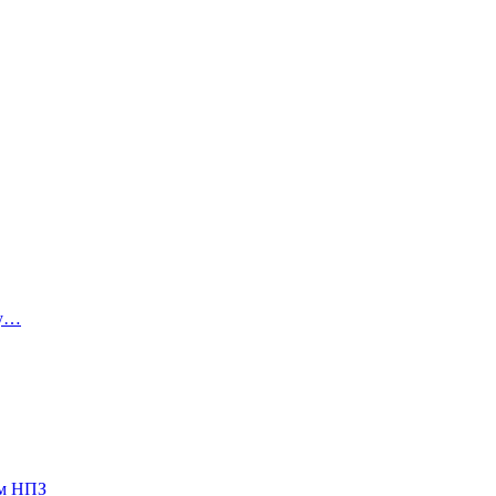
ну…
ом НПЗ