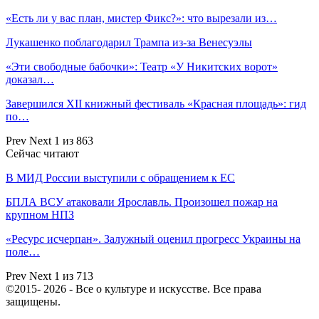
«Есть ли у вас план, мистер Фикс?»: что вырезали из…
Лукашенко поблагодарил Трампа из-за Венесуэлы
«Эти свободные бабочки»: Театр «У Никитских ворот»
доказал…
Завершился XII книжный фестиваль «Красная площадь»: гид
по…
Prev
Next
1 из 863
Сейчас читают
В МИД России выступили с обращением к ЕС
БПЛА ВСУ атаковали Ярославль. Произошел пожар на
крупном НПЗ
«Ресурс исчерпан». Залужный оценил прогресс Украины на
поле…
Prev
Next
1 из 713
©2015- 2026 - Все о культуре и искусстве. Все права
защищены.