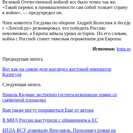
Великой Отечественной войной все было точно так же.
«Такой перекос в промышленности сам собой толкает страну
к войне», — предупредил он.
Член комитета Госдумы по обороне Андрей Колесник в беседе
с «Лентой.ру» резюмировал, что победить Россию
невозможно, а Европа забыла уроки истории. По его словам,
война с Россией станет тяжелым поражением для Европы.
Источник:
lenta.ru
Предыдущая запись
Вот как на самом деле выглядел жестокий император
Калигула
Следующая запись
Николь Кидман экстренно госпитализировали прямо со
съёмочной площадки
Вам также могут понравиться
Еще от автора
В МИД России выступили с обращением к ЕС
БПЛА ВСУ атаковали Ярославль. Произошел пожар на