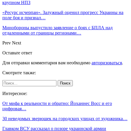
крупном НПЗ
«Ресурс исчерпан». Залужный оценил прогресс Украины на
поле боя и признал…
Минобороны выпустило заявление о боях с БПЛА над
отдаленными от границы регионами…
Prev
Next
Оставьте ответ
Для отправки комментария вам необходимо
авторизоваться
.
Смотрите также:
Интересное:
От мифа к реальности и обратно: Йоханнес Восс и его
цифровая…
30 неведомых зверюшек на городских улицах от художника…
Главком ВСУ рассказал о позоре украинской армии