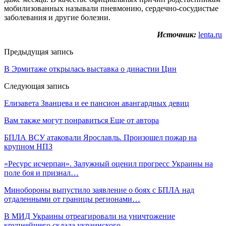
мобилизованных называли пневмонию, сердечно-сосудистые
заболевания и другие болезни.
Источник:
lenta.ru
Предыдущая запись
В Эрмитаже открылась выставка о династии Цин
Следующая запись
Елизавета Званцева и ее пансион авангардных девиц
Вам также могут понравиться
Еще от автора
БПЛА ВСУ атаковали Ярославль. Произошел пожар на
крупном НПЗ
«Ресурс исчерпан». Залужный оценил прогресс Украины на
поле боя и признал…
Минобороны выпустило заявление о боях с БПЛА над
отдаленными от границы регионами…
В МИД Украины отреагировали на уничтожение
крупнейшего склада украинского…