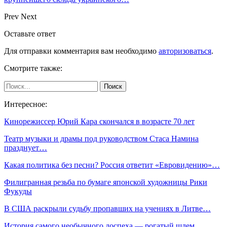
Prev
Next
Оставьте ответ
Для отправки комментария вам необходимо
авторизоваться
.
Смотрите также:
Интересное:
Кинорежиссер Юрий Кара скончался в возрасте 70 лет
Театр музыки и драмы под руководством Стаса Намина
празднует…
Какая политика без песни? Россия ответит «Евровидению»…
Филигранная резьба по бумаге японской художницы Рики
Фукуды
В США раскрыли судьбу пропавших на учениях в Литве…
История самого необычного доспеха — рогатый шлем