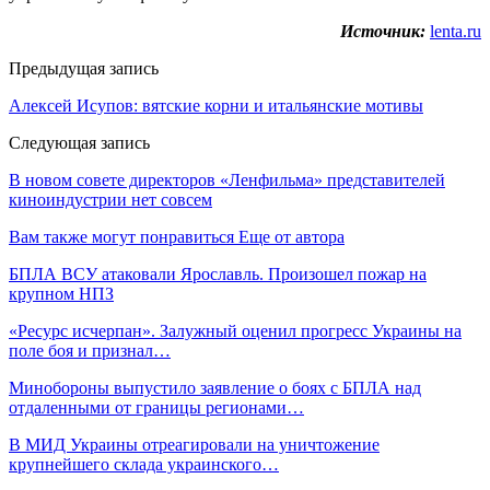
Источник:
lenta.ru
Предыдущая запись
Алексей Исупов: вятские корни и итальянские мотивы
Следующая запись
В новом совете директоров «Ленфильма» представителей
киноиндустрии нет совсем
Вам также могут понравиться
Еще от автора
БПЛА ВСУ атаковали Ярославль. Произошел пожар на
крупном НПЗ
«Ресурс исчерпан». Залужный оценил прогресс Украины на
поле боя и признал…
Минобороны выпустило заявление о боях с БПЛА над
отдаленными от границы регионами…
В МИД Украины отреагировали на уничтожение
крупнейшего склада украинского…