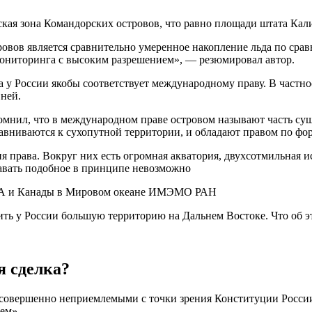
ская зона Командорских островов, что равно площади штата Ка
ов является сравнительно умеренное накопление льда по срав
мониторинга с высоким разрешением», — резюмировал автор.
а у России якобы соответствует международному праву. В частн
ней.
омнил, что в международном праве островом называют часть суши
авниваются к сухопутной территории, и обладают правом по фо
ия права. Вокруг них есть огромная акватория, двухсотмильная 
давать подобное в принципе невозможно
США и Канады в Мировом океане ИМЭМО РАН
я сделка?
 совершенно неприемлемыми с точки зрения Конституции России
аем».