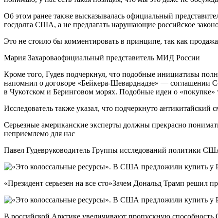
Об этом ранее также высказывалась официальный представител
госдолга США, а не предлагать нарушающие российское законо
Это не стоило бы комментировать в принципе, так как продажа
Мария Захароваофициальный представитель МИД России
Кроме того, Гудев подчеркнул, что подобные инициативы пол
напомнил о договоре «Бейкера-Шеварднадзе» — соглашении С
в Чукотском и Беринговом морях. Подобные идеи о «покупке»
Исследователь также указал, что подчеркнуто антикитайский с
Серьезные американские эксперты должны прекрасно понимать, 
неприемлемо для нас
Павел Гудевруководитель Группы исследований политики С
«Президент серьезен на все сто»Зачем Дональд Трамп решил п
В российской Арктике увеличивают пропускную способность С