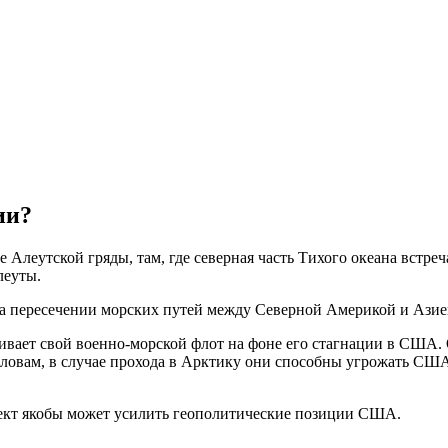
ии?
Алеутской гряды, там, где северная часть Тихого океана встреч
леуты.
а пересечении морских путей между Северной Америкой и Азией
вает свой военно-морской флот на фоне его стагнации в США. О
словам, в случае прохода в Арктику они способны угрожать США
ъект якобы может усилить геополитические позиции США.