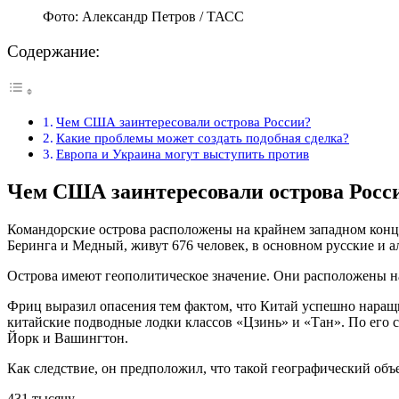
Фото: Александр Петров / ТАСС
Содержание:
Чем США заинтересовали острова России?
Какие проблемы может создать подобная сделка?
Европа и Украина могут выступить против
Чем США заинтересовали острова Росс
Командорские острова расположены на крайнем западном конце 
Беринга и Медный, живут 676 человек, в основном русские и а
Острова имеют геополитическое значение. Они расположены н
Фриц выразил опасения тем фактом, что Китай успешно наращи
китайские подводные лодки классов «Цзинь» и «Тан». По его 
Йорк и Вашингтон.
Как следствие, он предположил, что такой географический об
431 тысячу