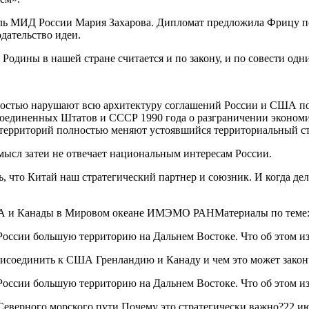
ь МИД России Мария Захарова. Дипломат предложила Фрицу потра
дательство идеи.
 Родины в нашей стране считается и по закону, и по совести о
ностью нарушают всю архитектуру соглашений России и США по 
оединенных Штатов и СССР 1990 года о разграничении экономи
 территорий полностью меняют устоявшийся территориальный ст
мысл затеи не отвечает национальным интересам России.
что Китай наш стратегический партнер и союзник. И когда дела
ША и Канады в Мировом океане ИМЭМО РАНМатериалы по теме
рисоединить к США Гренландию и Канаду и чем это может закон
еверного морского пути.Почему это стратегически важно?22 и