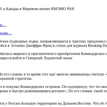
США и Канады в Мировом океане ИМЭМО РАН
оле…
енными…
айские подводные лодки, направляющиеся в Арктику предложил
ойск в Эстонии Джеффри Фриц в статье для журнала Breaking De
бились мирного и прагматичного приобретения Командорских ос
ющихся войти в Северный Ледовитый океан
По его словам, в то время этот шаг многие американцы считали 
оронной стратегии.
в покупке Командорских островов. Он подчеркнул, что это мож
рики в быстро развивающемся регионе». По его словам, такой 