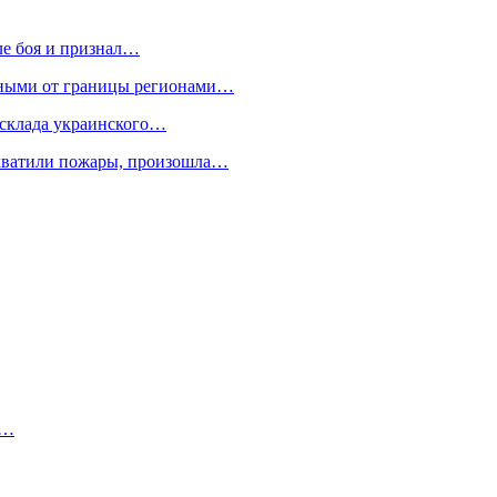
ле боя и признал…
нными от границы регионами…
склада украинского…
охватили пожары, произошла…
и…