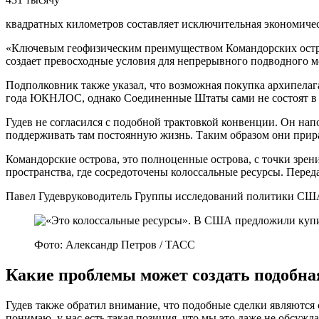
квадратных километров составляет исключительная экономиче
«Ключевым геофизическим преимуществом Командорских остров
создает превосходные условия для непрерывного подводного 
Подполковник также указал, что возможная покупка архипелаг
года ЮКНЛОС, однако Соединенные Штаты сами не состоят в 
Гудев не согласился с подобной трактовкой конвенции. Он нап
поддерживать там постоянную жизнь. Таким образом они прир
Командорские острова, это полноценные острова, с точки зрен
пространства, где сосредоточены колоссальные ресурсы. Пере
Павел Гудевруководитель Группы исследований политики 
Фото: Александр Петров / ТАСС
Какие проблемы может создать подобна
Гудев также обратил внимание, что подобные сделки являются
понимаю, у нас есть такая позиция, что мы это даже не обсужд