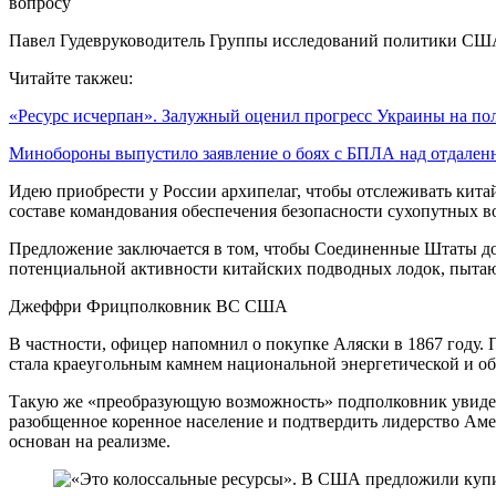
вопросу
Павел Гудевруководитель Группы исследований политики 
Читайте такжеu:
«Ресурс исчерпан». Залужный оценил прогресс Украины на п
Минобороны выпустило заявление о боях с БПЛА над отдал
Идею приобрести у России архипелаг, чтобы отслеживать кит
составе командования обеспечения безопасности сухопутных в
Предложение заключается в том, чтобы Соединенные Штаты до
потенциальной активности китайских подводных лодок, пыта
Джеффри Фрицполковник ВС США
В частности, офицер напомнил о покупке Аляски в 1867 году. 
стала краеугольным камнем национальной энергетической и об
Такую же «преобразующую возможность» подполковник увидел 
разобщенное коренное население и подтвердить лидерство Аме
основан на реализме.