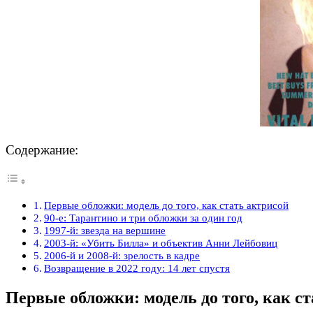
Содержание:
Первые обложки: модель до того, как стать актрисой
90-е: Тарантино и три обложки за один год
1997-й: звезда на вершине
2003-й: «Убить Билла» и объектив Анни Лейбовиц
2006-й и 2008-й: зрелость в кадре
Возвращение в 2022 году: 14 лет спустя
Первые обложки: модель до того, как с