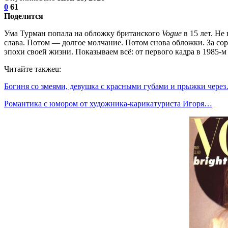
0
61
Поделится
Ума Турман попала на обложку британского
Vogue
в 15 лет. Не
слава. Потом — долгое молчание. Потом снова обложки. За сор
эпохи своей жизни. Показываем всё: от первого кадра в 1985-м
Читайте такжеu:
Богиня со змеями, девушка с красными губами и прыжки чере
Романтика с юмором от художника-карикатуриста Игоря…