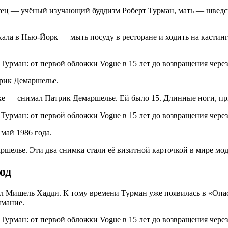
Отец — учёный изучающий буддизм Роберт Турман, мать — шведс
ехала в Нью-Йорк — мыть посуду в ресторане и ходить на кастин
трик Демаршелье.
е — снимал Патрик Демаршелье. Ей было 15. Длинные ноги, при
май 1986 года.
ршелье. Эти два снимка стали её визитной карточкой в мире мод
од
 Мишель Хадди. К тому времени Турман уже появилась в «Опасн
имание.