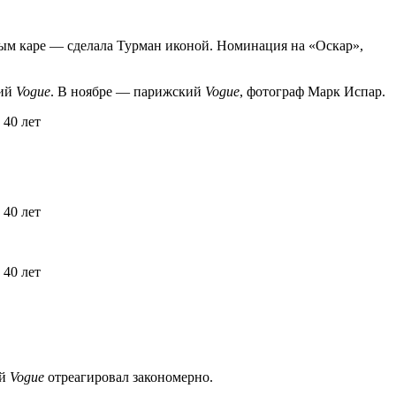
ым каре — сделала Турман иконой. Номинация на «Оскар»,
кий
Vogue
. В ноябре — парижский
Vogue
, фотограф Марк Испар.
ий
Vogue
отреагировал закономерно.