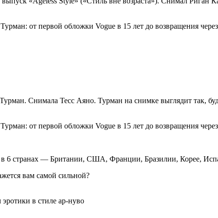
выпуск «Ageless Style» («Стиль вне возраста»). Снимал Риган К
Турман. Снимала Тесс Аяно. Турман на снимке выглядит так, буд
в 6 странах — Британии, США, Франции, Бразилии, Корее, Исп
кажется вам самой сильной?
 эротики в стиле ар-нуво