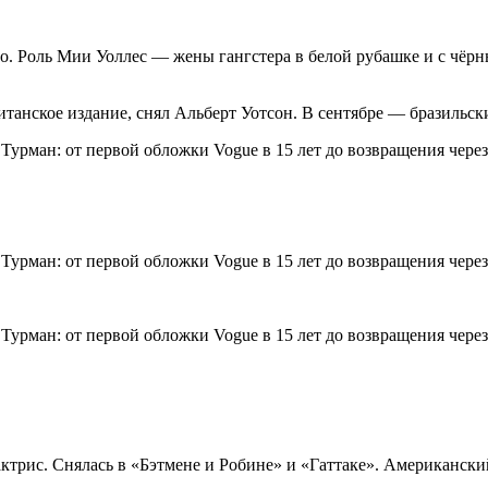
. Роль Мии Уоллес — жены гангстера в белой рубашке и с чёрн
итанское издание, снял Альберт Уотсон. В сентябре — бразильс
актрис. Снялась в «Бэтмене и Робине» и «Гаттаке». Американск