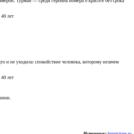
амерон. Турман — среди героинь номера о красоте без срока
то и не уходила: спокойствие человека, которому незачем
ании.
Источник:
bigpicture.ru