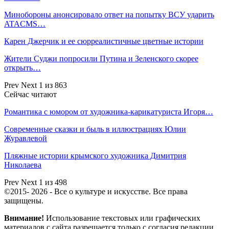
Минобороны анонсировало ответ на попытку ВСУ ударить
ATACMS…
Карен Джерчик и ее сюрреалистичные цветные истории
Жители Суджи попросили Путина и Зеленского скорее
открыть…
Prev
Next
1 из 863
Сейчас читают
Романтика с юмором от художника-карикатуриста Игоря…
Современные сказки и быль в иллюстрациях Юлии
Журавлевой
Пляжные истории крымского художника Димитрия
Николаева
Prev
Next
1 из 498
©2015- 2026 - Все о культуре и искусстве. Все права
защищены.
Внимание!
Использование текстовых или графических
материалов с сайта разрешается только c согласия редакции