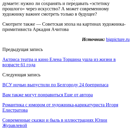
думаете: нужно ли сохранять и передавать «эстетику
прошлого» через искусство? А может современному
художнику важнее смотреть только в будущее?
Смотрите также — Советская эпоха на картинах художника-
примитивиста Аркадия Ачитова
Источник:
bigpicture.ru
Предыдущая запись
Актриса театра и кино Елена Торшина ушла из жизни в
возрасте 61 года
Следующая запись
ВСУ ночью выпустили по Белгороду 24 боеприпаса
Вам также могут понравиться
Еще от автора
Романтика с юмором от художника-карикатуриста Игоря
Елистратова
Современные сказки и быль в иллюстрациях Юлии
Журавлевой