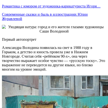
Романтика с юмором от художника-карикатуриста Игоря…
Современные сказки и быль в иллюстрациях Юлии
Журавлевой
Первый автопортрет
Александра Володина появилась на свет в 1988 году в
Горьком, а детство и юность провела уже в Нижнем
Новгороде. Считая себя «ребёнком 90-х», она через
творчество выражает особое чувство — «русскую тоску». Это
выражение не переводится на другие языки, но близко
многим на уровне эмоций.