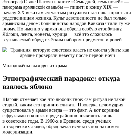
Этнограф Гаяне Шагоян в книге «Семь дней, семь ночей» —
панорама армянской свадьбы — пишет: к концу XIX —
началу XX века самым частым ритуалом стал показ простыни
родственницам жениха. Культ девственности не был только
армянским делом: большинство народов Кавказа чтили ту же
норму. Но именно у армян она обрела особую атрибутику.
Яблоки, лента, монеты, курица — всё это сложилось
в узнаваемый обряд с чётким набором предметов и ролей.
Молодожёны выходят из храма
Этнографический парадокс: откуда
взялось яблоко
Шагоян отмечает кое-что любопытное: сам ритуал не такой
старый, каким его принято считать. Проверка целомудрия
существовала у армян всегда — это факт. А вот корзины
с фруктами и коньяк в ряде районов появились лишь
в советские годы. В 1960-х в Ереване, среди учёных
и творческих людей, обряд начал исчезать под натиском
модернизации.