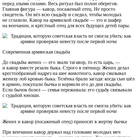
перед злыми силами. Весь ритуал был полон оберегов.
Главная фигура — кавор, посаженый отец. Не просто
свидетель. Он вёл всю свадьбу и следил, чтобы молодых
не сглазили. Кавор на армянской свадьбе — это и шафер
на венчании, и крёстный отец для всех будущих детей пары.
Современная армянская свадьба
До свадьбы жених — его звали тагавор, то есть царь, —
и кавор вместе резали быка. Строго в пятницу. Жених делал
крестообразный надрез на шее животного, кавор смазывал
жениху лоб кровью быка. Телёнка брали загодя: когда сын шёл
в армию, покупали бычка и кормили его до дня свадьбы.
Если бычок болел — семья переживала: его судьбу связывали
с судьбой юноши.
Жених и кавор (посаженый отец) приносят в жертву бычка
При венчании кавор держал над головами молодых меч