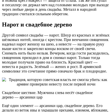
и ножны крест-накрест — защита от сглаза. Так же поступал
и песахпер: он держал меч над головами молодых при выходе
через любые двери в день свадьбы. Металл в народной
традиции считался сильным оберегом.
Нарот и свадебное дерево
Другой символ свадьбы — нарот. Шнур из красных и зелёных
шёлковых нитей, иногда с крестом. При венчании священник
надевал нарот жениху на шею, а невесте — на правую руку
выше кисти и закреплял концы воском от своей свечи.
Снимать нить было нельзя. Вечером, когда гости расходились,
священник приходил в дом и снимал нарот. Только тогда
молодые получали право на близость. Красный цвет —
невеста и радость. Зелёный — жених и рост. В армянской
символике это сочетание прямо означало брак и плодородие.
Свадебное шествие. Мужчина слева несёт свадебное
дерево — арсаники цар
Ещё один элемент — арсаники цар, свадебное дерево. Его
делали из веток ивы и украшали орехами, изюмом, яблоками,