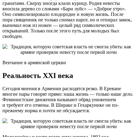
гранатами. Сверху иногда клали курицу. Родня невесты
вносила дерево со словами «Бари луйс» — «Доброе утро».
Оно символизировало плодородие и новую жизнь. После
пира священник не только снимал нарот, но и отпирал замок,
вынимал нож из ножен — целый ряд символических
открываний. Только после этого путь для молодых был
свободен.
Венчание в армянской церкви
Реальность XXI века
Сегодня мнения в Армении расходятся резко. В Ереване
многие пары говорят прямо: наша жизнь — только наше дело.
Феминистские движения называют обряд унижением
и требуют его отмены. В Шираке и Гехаркунике он по-
прежнему норма и почти не обсуждается.
Молодожёны и гости возле дома жениха. 1892 год