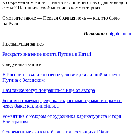
в современном мире — или это лишний стресс для молодой
семьи? Напишите своё мнение в комментариях.
Смотрите также — Первая брачная ночь — как это было
на Руси
Источник:
bigpicture.ru
Предыдущая запись
Раскрыто значение визита Путина в Китай
Следующая запись
В России назвали ключевое условие для личной встречи
Путина с Зеленским
Вам также могут понравиться
Еще от автора
Богиня со змеями, девушка с красными губами и прыжки
через быка: как минойцы…
Романтика с юмором от художника-карикатуриста Игоря
Елистратова
Современные сказки и быль в иллюстрациях Юлии