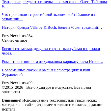
Театр, роли, студенты и жены — яркая жизнь Олега Табакова
в…
Что происходит с российской экономикой? Главное из
заявлений…
История бренда Villeroy & Boch: более 270 лет традиций…
Prev
Next
1 из 864
Сейчас читают
Богиня со змеями, девушка с красными губами и прыжки
через…
Романтика с юмором от художника-карикатуриста Игоря…
Современные сказки и быль в иллюстрациях Юлии
Журавлевой
Prev
Next
1 из 499
©2015- 2026 - Все о культуре и искусстве. Все права
защищены.
Внимание!
Использование текстовых или графических
материалов с сайта разрешается только c согласия редакции
портала.