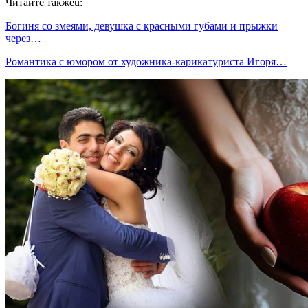
Читайте такжеu:
Богиня со змеями, девушка с красными губами и прыжки
через…
Романтика с юмором от художника-карикатуриста Игоря…