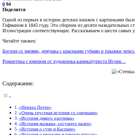
0
94
Поделится
Одной из первых в истории детских книжек с картинками было
Гофманом в 1845 году. Это сборник из десяти назидательных с
Иллюстрации соответствующие. Рассказываем о шести самых 
Читайте такжеu:
Богиня со змеями, девушка с красными губами и прыжки чере
Романтика с юмором от художника-карикатуриста Игоря…
Содержание:
«Неряха Петер»
«Очень грустная история со спичками»
«История дикого охотника»
«История малыша, сосущего палец»
«История о супе и Каспаре»
«История о прогулке в плохую погоду»