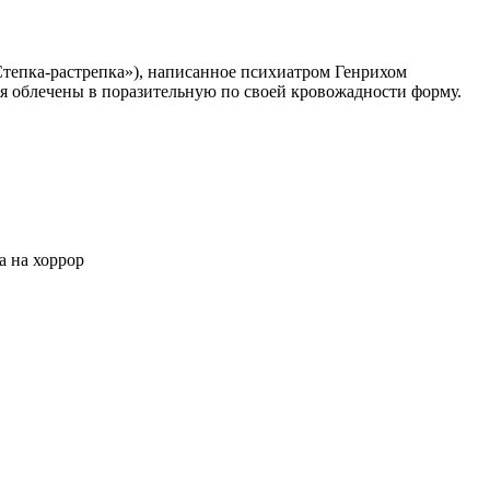
Степка-растрепка»), написанное психиатром Генрихом
ия облечены в поразительную по своей кровожадности форму.