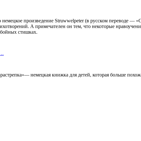
 немецкое произведение Struwwelpeter (в русском переводе — «
тихотворений. А примечателен он тем, что некоторые нравоучен
убойных стишках.
з…