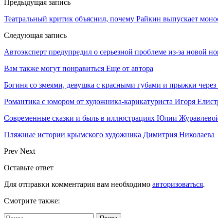
Предыдущая запись
Театральный критик объяснил, почему Райкин выпускает моно
Следующая запись
Автоэксперт предупредил о серьезной проблеме из-за новой 
Вам также могут понравиться
Еще от автора
Богиня со змеями, девушка с красными губами и прыжки чере
Романтика с юмором от художника-карикатуриста Игоря Елист
Современные сказки и быль в иллюстрациях Юлии Журавлево
Пляжные истории крымского художника Димитрия Николаева
Prev
Next
Оставьте ответ
Для отправки комментария вам необходимо
авторизоваться
.
Смотрите также: