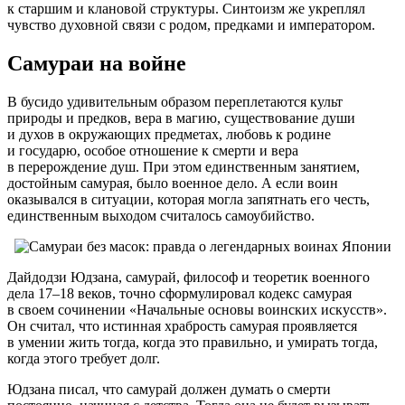
к старшим и клановой структуры. Синтоизм же укреплял
чувство духовной связи с родом, предками и императором.
Самураи на войне
В бусидо удивительным образом переплетаются культ
природы и предков, вера в магию, существование души
и духов в окружающих предметах, любовь к родине
и государю, особое отношение к смерти и вера
в перерождение душ. При этом единственным занятием,
достойным самурая, было военное дело. А если воин
оказывался в ситуации, которая могла запятнать его честь,
единственным выходом считалось самоубийство.
Дайдодзи Юдзана, самурай, философ и теоретик военного
дела 17–18 веков, точно сформулировал кодекс самурая
в своем сочинении «Начальные основы воинских искусств».
Он считал, что истинная храбрость самурая проявляется
в умении жить тогда, когда это правильно, и умирать тогда,
когда этого требует долг.
Юдзана писал, что самурай должен думать о смерти