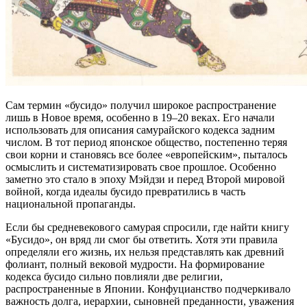
Сам термин «бусидо» получил широкое распространение
лишь в Новое время, особенно в 19–20 веках. Его начали
использовать для описания самурайского кодекса задним
числом. В тот период японское общество, постепенно теряя
свои корни и становясь все более «европейским», пыталось
осмыслить и систематизировать свое прошлое. Особенно
заметно это стало в эпоху Мэйдзи и перед Второй мировой
войной, когда идеалы бусидо превратились в часть
национальной пропаганды.
Если бы средневекового самурая спросили, где найти книгу
«Бусидо», он вряд ли смог бы ответить. Хотя эти правила
определяли его жизнь, их нельзя представлять как древний
фолиант, полный вековой мудрости. На формирование
кодекса бусидо сильно повлияли две религии,
распространенные в Японии. Конфуцианство подчеркивало
важность долга, иерархии, сыновней преданности, уважения