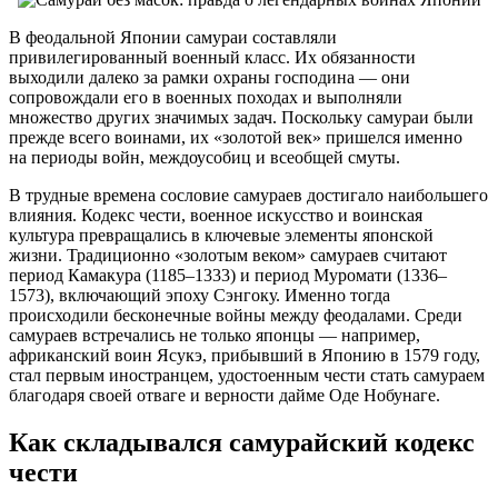
В феодальной Японии самураи составляли
привилегированный военный класс. Их обязанности
выходили далеко за рамки охраны господина — они
сопровождали его в военных походах и выполняли
множество других значимых задач. Поскольку самураи были
прежде всего воинами, их «золотой век» пришелся именно
на периоды войн, междоусобиц и всеобщей смуты.
В трудные времена сословие самураев достигало наибольшего
влияния. Кодекс чести, военное искусство и воинская
культура превращались в ключевые элементы японской
жизни. Традиционно «золотым веком» самураев считают
период Камакура (1185–1333) и период Муромати (1336–
1573), включающий эпоху Сэнгоку. Именно тогда
происходили бесконечные войны между феодалами. Среди
самураев встречались не только японцы — например,
африканский воин Ясукэ, прибывший в Японию в 1579 году,
стал первым иностранцем, удостоенным чести стать самураем
благодаря своей отваге и верности дайме Оде Нобунаге.
Как складывался самурайский кодекс
чести