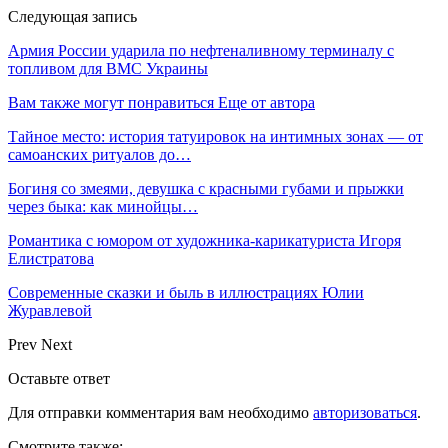
Следующая запись
Армия России ударила по нефтеналивному терминалу с
топливом для ВМС Украины
Вам также могут понравиться
Еще от автора
Тайное место: история татуировок на интимных зонах — от
самоанских ритуалов до…
Богиня со змеями, девушка с красными губами и прыжки
через быка: как минойцы…
Романтика с юмором от художника-карикатуриста Игоря
Елистратова
Современные сказки и быль в иллюстрациях Юлии
Журавлевой
Prev
Next
Оставьте ответ
Для отправки комментария вам необходимо
авторизоваться
.
Смотрите также: