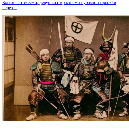
Богиня со змеями, девушка с красными губами и прыжки
через…