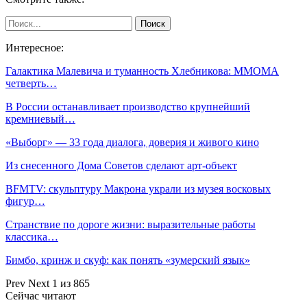
Интересное:
Галактика Малевича и туманность Хлебникова: ММОМА
четверть…
В России останавливает производство крупнейший
кремниевый…
«Выборг» — 33 года диалога, доверия и живого кино
Из снесенного Дома Советов сделают арт-объект
BFMTV: скульптуру Макрона украли из музея восковых
фигур…
Странствие по дороге жизни: выразительные работы
классика…
Бимбо, кринж и скуф: как понять «зумерский язык»
Prev
Next
1 из 865
Сейчас читают