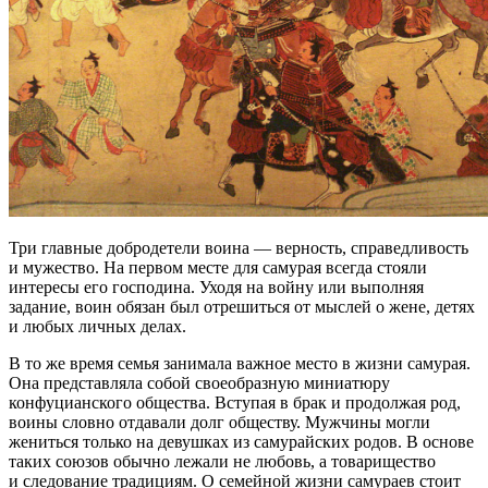
Три главные добродетели воина — верность, справедливость
и мужество. На первом месте для самурая всегда стояли
интересы его господина. Уходя на войну или выполняя
задание, воин обязан был отрешиться от мыслей о жене, детях
и любых личных делах.
В то же время семья занимала важное место в жизни самурая.
Она представляла собой своеобразную миниатюру
конфуцианского общества. Вступая в брак и продолжая род,
воины словно отдавали долг обществу. Мужчины могли
жениться только на девушках из самурайских родов. В основе
таких союзов обычно лежали не любовь, а товарищество
и следование традициям. О семейной жизни самураев стоит