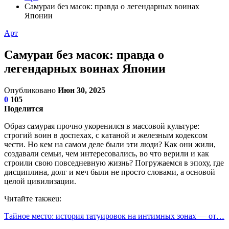
Самураи без масок: правда о легендарных воинах
Японии
Арт
Самураи без масок: правда о
легендарных воинах Японии
Опубликовано
Июн 30, 2025
0
105
Поделится
Образ самурая прочно укоренился в массовой культуре:
строгий воин в доспехах, с катаной и железным кодексом
чести. Но кем на самом деле были эти люди? Как они жили,
создавали семьи, чем интересовались, во что верили и как
строили свою повседневную жизнь? Погружаемся в эпоху, где
дисциплина, долг и меч были не просто словами, а основой
целой цивилизации.
Читайте такжеu:
Тайное место: история татуировок на интимных зонах — от…