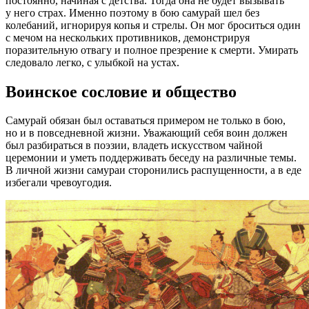
постоянно, начиная с детства. Тогда она не будет вызывать
у него страх. Именно поэтому в бою самурай шел без
колебаний, игнорируя копья и стрелы. Он мог броситься один
с мечом на нескольких противников, демонстрируя
поразительную отвагу и полное презрение к смерти. Умирать
следовало легко, с улыбкой на устах.
Воинское сословие и общество
Самурай обязан был оставаться примером не только в бою,
но и в повседневной жизни. Уважающий себя воин должен
был разбираться в поэзии, владеть искусством чайной
церемонии и уметь поддерживать беседу на различные темы.
В личной жизни самураи сторонились распущенности, а в еде
избегали чревоугодия.