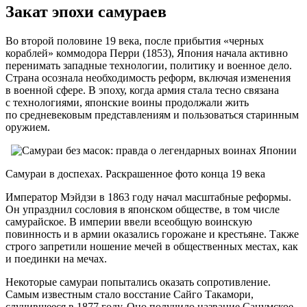
Закат эпохи самураев
Во второй половине 19 века, после прибытия «черных
кораблей» коммодора Перри (1853), Япония начала активно
перенимать западные технологии, политику и военное дело.
Страна осознала необходимость реформ, включая изменения
в военной сфере. В эпоху, когда армия стала тесно связана
с технологиями, японские воины продолжали жить
по средневековым представлениям и пользоваться старинным
оружием.
Самураи в доспехах. Раскрашенное фото конца 19 века
Император Мэйдзи в 1863 году начал масштабные реформы.
Он упразднил сословия в японском обществе, в том числе
самурайское. В империи ввели всеобщую воинскую
повинность и в армии оказались горожане и крестьяне. Также
строго запретили ношение мечей в общественных местах, как
и поединки на мечах.
Некоторые самураи попытались оказать сопротивление.
Самым известным стало восстание Сайго Такамори,
случившееся в 1877 году. Оно получило название Сацумское