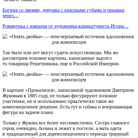
Богиня со змеями, девушка с красными губами и прыжки
через…
Романтика с юмором от художника-карикатуриста Игоря…
Так было или нет могут судить искусствоведы. Мы же
рассмотрим похожие картины, написанные задолго
то товарища Решетникова, еще в Российской Империи.
В картине «Провалился», написанной художником Дмитрием
Жуковым в 1885 году, не только фигурируют похожие
участники, но и использовано практически такое же
композиционное решение. Есть тут и собака и вопрошающая
фигура на заднем плане.
Только у Жукова все более пессимистично. Сестра главного
героя, очевидно, больна и лежит в постели, а мать одета
в традиционный для дореволюционного периода траурный