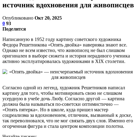
источник вдохновения для живописцев
Опубликовано
Окт 20, 2025
0
93
Поделится
Написанную в 1952 году картину советского художника
Федора Решетникова «Опять двойка» наверняка знают все.
Однако не всем известно, что живописец не был слишком
оригинален в выборе сюжета и история нерадивого ученика
активно эксплуатировалась художниками в XIX столетии.
Согласно одной из легенд, художник Решетников написал
картину для того, чтобы мотивировать свою не слишком
усердную в учебе дочь Любу. Согласно другой — картина
должна была называться по-советски оптимистично —
«Опять пятерка». Но в школе, куда пришел мастер
соцреализма за вдохновением, отличник, вызванный к доске,
так переволновался, что не мог связать двух слов. Именно его
огорченная фигура и стала центром композиции полотна.
Читайте такжеu: