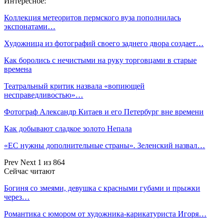
Интересное:
Коллекция метеоритов пермского вуза пополнилась
экспонатами…
Художница из фотографий своего заднего двора создает…
Как боролись с нечистыми на руку торговцами в старые
времена
Театральный критик назвала «вопиющей
несправедливостью»…
Фотограф Александр Китаев и его Петербург вне времени
Как добывают сладкое золото Непала
«ЕС нужны дополнительные страны». Зеленский назвал…
Prev
Next
1 из 864
Сейчас читают
Богиня со змеями, девушка с красными губами и прыжки
через…
Романтика с юмором от художника-карикатуриста Игоря…