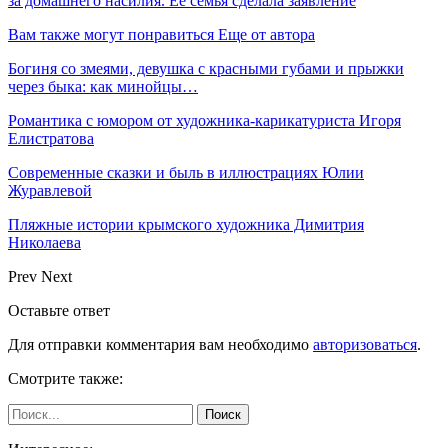
за домашнего насилия. Ее семья сделала заявление
Вам также могут понравиться
Еще от автора
Богиня со змеями, девушка с красными губами и прыжки
через быка: как минойцы…
Романтика с юмором от художника-карикатуриста Игоря
Елистратова
Современные сказки и быль в иллюстрациях Юлии
Журавлевой
Пляжные истории крымского художника Димитрия
Николаева
Prev
Next
Оставьте ответ
Для отправки комментария вам необходимо
авторизоваться
.
Смотрите также: