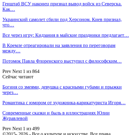
Генштаб ВСУ наконец признал вывод войск из Северска.
Как…
Украинский самолет сбили под Херсоном. Киев признал,
что…
Все через игру: Кидзания в майские праздники предлагает…
В Кремле отреагировали на заявления по переговорам
между…
Потомок Павла Флоренского выступил с философским…
Prev
Next
1 из 864
Сейчас читают
Богиня со змеями, девушка с красными губами и прыжки
через…
Романтика с юмором от художника-карикатуриста Игоря…
Современные сказки и быль в иллюстрациях Юлии
Журавлевой
Prev
Next
1 из 499
©2015- 2026 - Все о культуре и искусстве. Все права