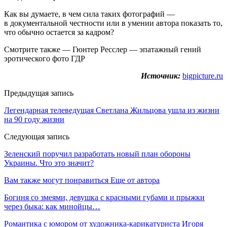
Как вы думаете, в чем сила таких фотографий —
в документальной честности или в умении автора показать то,
что обычно остается за кадром?
Смотрите также — Гюнтер Ресслер — эпатажный гений
эротического фото ГДР
Источник:
bigpicture.ru
Предыдущая запись
Легендарная телеведущая Светлана Жильцова ушла из жизни
на 90 году жизни
Следующая запись
Зеленский поручил разработать новый план обороны
Украины. Что это значит?
Вам также могут понравиться
Еще от автора
Богиня со змеями, девушка с красными губами и прыжки
через быка: как минойцы…
Романтика с юмором от художника-карикатуриста Игоря