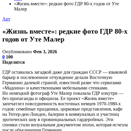
«Жизнь вместе»: редкие фото ГДР 80-х годов от Уте
Малер
Арт
«Жизнь вместе»: редкие фото ГДР 80-х
годов от Уте Малер
Опубликовано
Фев 3, 2026
0
100
Поделится
ГДР оставалась загадкой даже для граждан СССР — языковой
барьер и послевоенное отчуждение делали Восточную
Германию далекой страной, известной разве что сервизами
«Мадонна» и качественными мебельными стенками.
Но немецкий фотограф Уте Малер показала ГДР изнутри —
без пропаганды и официоза. Ее проект «Жизнь вместе»
запечатлел повседневность восточных немцев 1970-1980-х
годов: семейные праздники, цирковые представления, кафе
на Унтер-ден-Линден, балерин в коммуналках и участниц
эротических шоу в провинциальных гардеробных. Эти
снимки стали визуальным документом эпохи, которая исчезла
после объединения Германии.