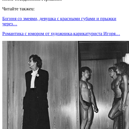
Читайте такжеu:
Богиня со змеями, девушка с красными губами и прыжки
через…
Романтика с юмором от художника-карикатуриста Игоря…