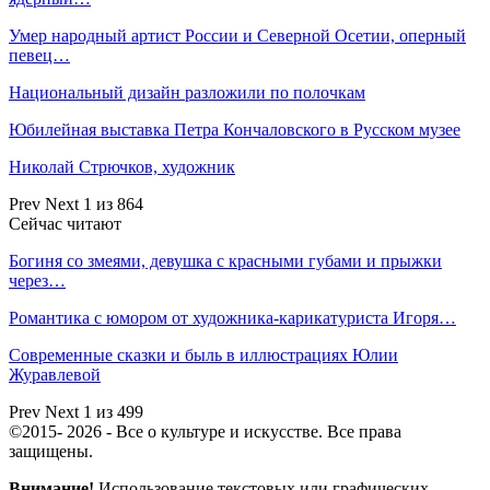
Умер народный артист России и Северной Осетии, оперный
певец…
Национальный дизайн разложили по полочкам
Юбилейная выставка Петра Кончаловского в Русском музее
Николай Стрючков, художник
Prev
Next
1 из 864
Сейчас читают
Богиня со змеями, девушка с красными губами и прыжки
через…
Романтика с юмором от художника-карикатуриста Игоря…
Современные сказки и быль в иллюстрациях Юлии
Журавлевой
Prev
Next
1 из 499
©2015- 2026 - Все о культуре и искусстве. Все права
защищены.
Внимание!
Использование текстовых или графических