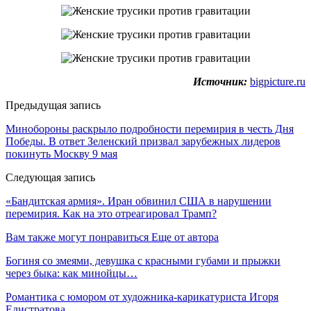
Источник:
bigpicture.ru
Предыдущая запись
Минобороны раскрыло подробности перемирия в честь Дня
Победы. В ответ Зеленский призвал зарубежных лидеров
покинуть Москву 9 мая
Следующая запись
«Бандитская армия». Иран обвинил США в нарушении
перемирия. Как на это отреагировал Трамп?
Вам также могут понравиться
Еще от автора
Богиня со змеями, девушка с красными губами и прыжки
через быка: как минойцы…
Романтика с юмором от художника-карикатуриста Игоря
Елистратова