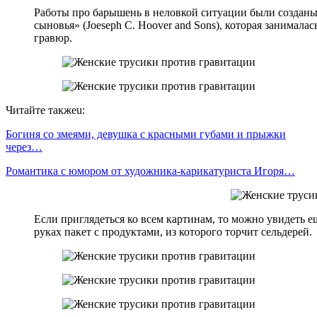
Работы про барышень в неловкой ситуации были созданы
сыновья» (Joeseph C. Hoover and Sons), которая занимала
гравюр.
Читайте такжеu:
Богиня со змеями, девушка с красными губами и прыжки
через…
Романтика с юмором от художника-карикатуриста Игоря…
Если приглядеться ко всем картинам, то можно увидеть 
руках пакет с продуктами, из которого торчит сельдерей.