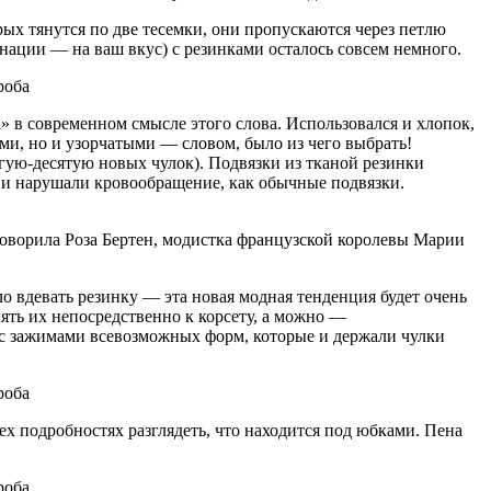
рых тянутся по две тесемки, они пропускаются через петлю
нации — на ваш вкус) с резинками осталось совсем немного.
» в современном смысле этого слова. Использовался и хлопок,
ми, но и узорчатыми — словом, было из чего выбрать!
ругую-десятую новых чулок). Подвязки из тканой резинки
у и нарушали кровообращение, как обычные подвязки.
 говорила Роза Бертен, модистка французской королевы Марии
о вдевать резинку — эта новая модная тенденция будет очень
ть их непосредственно к корсету, а можно —
а, с зажимами всевозможных форм, которые и держали чулки
ех подробностях разглядеть, что находится под юбками. Пена