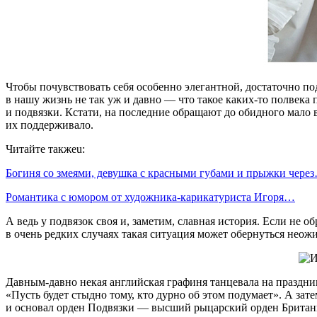
Чтобы почувствовать себя особенно элегантной, достаточно п
в нашу жизнь не так уж и давно — что такое каких-то полвек
и подвязки. Кстати, на последние обращают до обидного мало 
их поддерживало.
Читайте такжеu:
Богиня со змеями, девушка с красными губами и прыжки чере
Романтика с юмором от художника-карикатуриста Игоря…
А ведь у подвязок своя и, заметим, славная история. Если не 
в очень редких случаях такая ситуация может обернуться нео
Давным-давно некая английская графиня танцевала на празднике,
«Пусть будет стыдно тому, кто дурно об этом подумает». А зате
и основал орден Подвязки — высший рыцарский орден Британ