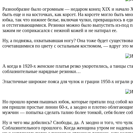
Разнообразие было огромным — недаром конец XIX и начало XX 
быть еще и на косточках, как корсет. На корсете могло быть 
юбка, так что нижнее белье, включая чулки, превращалось в ед
и отстегивающимися. Резинки можно было выпустить из-под п
зажим не соприкасался с нежной кожей и не натирал ее.
Ну, а подвязка, охватывавшая ногу? Она тоже будет существова
сочетавшимися по цвету с остальным костюмом, — вдруг это ме
А когда в 1920-х женские платья резко укоротились, а танцы с
соблазнительные нарядные резинки…
Эластичные широкие пояса для чулок и грации 1950-х играли р
Но прошло время пышных юбок, которые прятали под собой кон
им пришли простые линии 60-х, а заодно и плотно облегающие 
мужчин — попытка сделать талию более тонкой, себя более соб
Ну и чего мы добились? Свободы, да. А заодно и того, что чу
Соблазнительного прошлого. Когда женщина утром не надевала