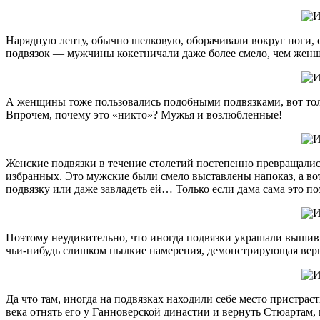
Нарядную ленту, обычно шелковую, оборачивали вокруг ноги, 
подвязок — мужчины кокетничали даже более смело, чем жен
А женщины тоже пользовались подобными подвязками, вот тол
Впрочем, почему это «никто»? Мужья и возлюбленные!
Женские подвязки в течение столетий постепенно превращались
избранных. Это мужские были смело выставлены напоказ, а во
подвязку или даже завладеть ей… Только если дама сама это по
Поэтому неудивительно, что иногда подвязки украшали вышив
чьи-нибудь слишком пылкие намерения, демонстрирующая вернос
Да что там, иногда на подвязках находили себе место пристрас
века отнять его у Ганноверской династии и вернуть Стюартам