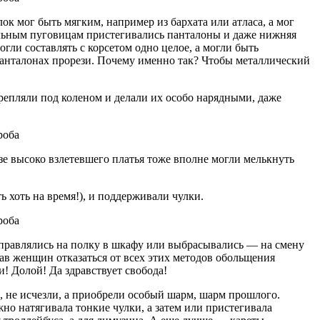
к мог быть мягким, например из бархата или атласа, а мог
стальным пуговицам пристегивались панталоны и даже нижняя
гли составлять с корсетом одно целое, а могли быть
панталонах прорези. Почему именно так? Чтобы металлический
крепляли под коленом и делали их особо нарядными, даже
резе высоко взлетевшего платья тоже вполне могли мелькнуть
 хоть на время!), и поддерживали чулки.
тправлялись на полку в шкафу или выбрасывались — на смену
вав женщин отказаться от всех этих методов обольщения
! Долой! Да здравствует свобода!
, не исчезли, а приобрели особый шарм, шарм прошлого.
но натягивала тонкие чулки, а затем или пристегивала