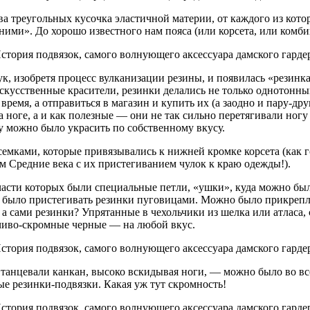
ва треугольных кусочка эластичной материи, от каждого из кото
ними». До хорошо известного нам пояса (или корсета, или комби
к, изобретя процесс вулканизации резины, и появилась «резинка
искусственные красители, резинки делались не только однотонны
 время, а отправиться в магазин и купить их (а заодно и пару-д
 ноге, а и как полезные — они не так сильно перетягивали ног
у можно было украсить по собственному вкусу.
есемками, которые привязывались к нижней кромке корсета (как
 Средние века с их пристегиванием чулок к краю одежды!).
части которых были специальные петли, «ушки», куда можно был
 было пристегивать резинки пуговицами. Можно было прикрепля
у, а сами резинки? Упрятанные в чехольчики из шелка или атлас
нчиво-скромные черные — на любой вкус.
о танцевали канкан, высоко вскидывая ноги, — можно было во вс
е резинки-подвязки. Какая уж тут скромность!