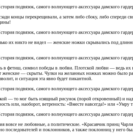
сзади концы перекрещивали, а затем либо сбоку, либо спереди 
щины!
ько их никто не видел — женские ножки скрывались под длинн
 в фетиш, символ победы в любви. Плотской любви — ведь их над
т женские — скрыты. Чулки на желанных ножках можно было рас
зволит, и ситуация эта явно будет пикантной.
кой — то мог быть изящный рисунок (порой откровенный) и на
ть или, наоборот, ветреность: «Вместе навсегда!» или «Умру та
тия вовсе не любовные, а политические. «Красавчик принц Чарли
, но последователей и поклонников, а также поклонниц у него