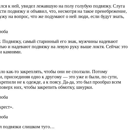
ился к ней, увидел лежавшую на полу голубую подвязку. Слуга
сти подвязку и объявил, что, несмотря на такое пренебрежение,
ужу на вопрос, что же подумают о ней люди, если будут знать,
т. Подвязку, самый старинный его знак, мужчины надевают
тью и надевают подвязку на левую руку выше локтя. Сейчас это
ми камнями.
о как-то закреплять, чтобы они не сползали. Потому
 присоединяя одно к другому — это уже и были, по сути,
епили не к одежде, а к поясу. Да-да, это был прообраз всем
поверх них, чтобы закрепить обмотку, шнурки.
крест».
ул подвязки слишком туго…