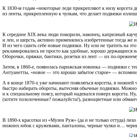
К 1830-м годам «некоторые леди прикрепляют к низу корсета д
из ленты, прикрепленную к чулкам, что делает подвязки излиш
К середине XIX века люди покорили, наконец, капризный каучу
и лен, и шерсть, активно применялись изобретенные тогда же 
И из чего сшить себе новые подвязки. Ну или не тратить на это
рекламировались не просто как удобные, хорошо держащиеся на
Оборочки, пряжки, бантики, розетки из лент — их по-прежнем
Затем, в 1860-е, появилась парижская новинка — подвязки с т
Антуанетты, «новое — это хорошо забытое старое» — вспомним
А в конце 1870-х уже начинают появляться корсеты, в нижней 
быстро набирать обороты, вытесняя обычные подвязки. Можно
и к специальному поясу, который надевался поверх корсета. Н
(хотите позолоченные? пожалуйста!), разноцветные или обма
В 1890-х красотки из «Мулен Руж» (да и не только оттуда) лих
нижних юбок с кружевами, панталоны, черные чулки и… черны