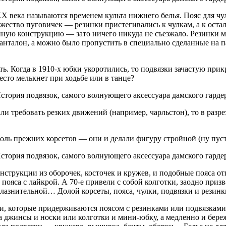
века называются временем культа нижнего белья. Пояс для чуло
множество пуговичек — резинки пристегивались к чулкам, а к о
иную конструкцию — зато ничего никуда не съезжало. Резинки мо
анталон, а можно было пропустить в специально сделанные на 
ть. Когда в 1910-х юбки укоротились, то подвязки зачастую при
сто мелькнет при ходьбе или в танце?
тали требовать резких движений (например, чарльстон), то в раз
оль прежних корсетов — они и делали фигуру стройной (ну пусть
струкции из оборочек, косточек и кружев, и подобные пояса о
пояса с лайкрой. А 70-е привели с собой колготки, заодно приз
лазнительной… Долой корсеты, пояса, чулки, подвязки и резинки
лки, которые придерживаются поясом с резинками или подвязками
 джинсы и носки или колготки и мини-юбку, а медленно и береж