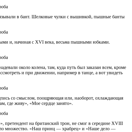
связывали в бант. Шелковые чулки с вышивкой, пышные банты
ыми и, начиная с XVI века, весьма пышными юбками.
евали около колена, там, куда путь был заказан всем, кроме
смотреть и при движении, например в танце, а вот увидеть
дпись со смыслом, поощряющая или, наоборот, охлаждающая
м, где живу», «Мое сердце занято».
», претендент на британский трон, не смог в середине XVIII
 было множество. «Наш принц — храбрец» и «Наше дело —