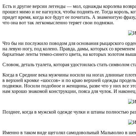
Есть и другие версии легенды — мол, однажды королева возвращ
прошел мимо и не нагнулся, чтобы поднять ее. Тогда король, к
придет время, когда все будут ее почитать. А знаменитую фразу
что она вот так легкомысленно теряет свои подвязки.
Что бы ни послужило поводом для основания рыцарского ордена
на левую ногу, под колено. Правда, дамы, которых со времене
бархатные ленты темно-синего цвета, на которых золотом выши
Словом, деталь туалета, которая удостоилась стать символом с
Когда в Средние века мужчины носили на ногах длинные плотны
в верхней кромке «шоссов» и по краю верхней одежды проделы
подвязки. Носили подобное и женщины, разве что у них все это
нам хорошо знакомой конструкции, пояса для чулок. И наконец
Позднее, когда в мужской одежде чулки и штаны полностью ра
Именно в таком виде щеголял самодовольный Мальволио в шек