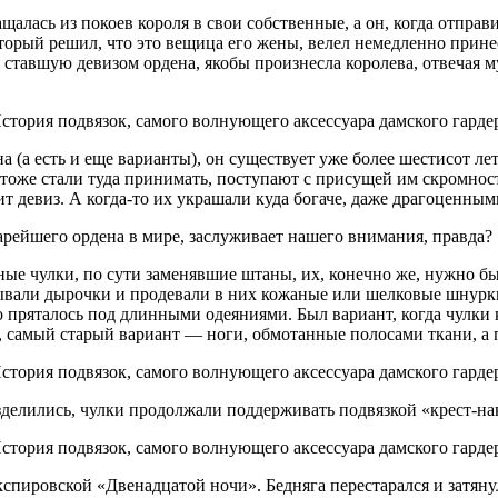
алась из покоев короля в свои собственные, а он, когда отправ
оторый решил, что это вещица его жены, велел немедленно прине
, ставшую девизом ордена, якобы произнесла королева, отвечая м
 (а есть и еще варианты), он существует уже более шестисот ле
м тоже стали туда принимать, поступают с присущей им скромнос
т девиз. А когда-то их украшали куда богаче, даже драгоценны
тарейшего ордена в мире, заслуживает нашего внимания, правда?
е чулки, по сути заменявшие штаны, их, конечно же, нужно был
вали дырочки и продевали в них кожаные или шелковые шнурки,
 пряталось под длинными одеяниями. Был вариант, когда чулки кр
, самый старый вариант — ноги, обмотанные полосами ткани, а 
зделились, чулки продолжали поддерживать подвязкой «крест-на
спировской «Двенадцатой ночи». Бедняга перестарался и затян