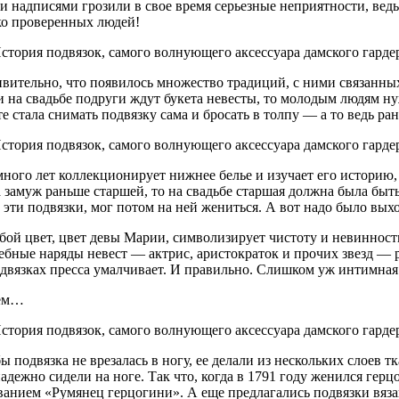
ми надписями грозили в свое время серьезные неприятности, ве
ько проверенных людей!
вительно, что появилось множество традиций, с ними связанных
и на свадьбе подруги ждут букета невесты, то молодым людям ну
ате стала снимать подвязку сама и бросать в толпу — а то ведь 
много лет коллекционирует нижнее белье и изучает его историю
 замуж раньше старшей, то на свадьбе старшая должна была быт
 эти подвязки, мог потом на ней жениться. А вот надо было вы
бой цвет, цвет девы Марии, символизирует чистоту и невинност
дебные наряды невест — актрис, аристократок и прочих звезд — 
подвязках пресса умалчивает. И правильно. Слишком уж интимная
тем…
подвязка не врезалась в ногу, ее делали из нескольких слоев т
адежно сидели на ноге. Так что, когда в 1791 году женился гер
анием «Румянец герцогини». А еще предлагались подвязки вязан