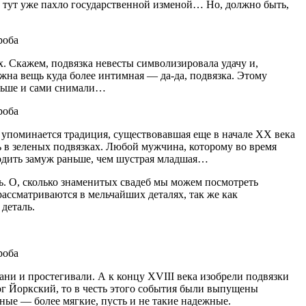
дь тут уже пахло государственной изменой… Но, должно быть,
. Скажем, подвязка невесты символизировала удачу и,
жна вещь куда более интимная — да-да, подвязка. Этому
раньше и сами снимали…
, упоминается традиция, существовавшая еще в начале XX века
ь в зеленых подвязках. Любой мужчина, которому во время
ходить замуж раньше, чем шустрая младшая…
ь. О, сколько знаменитых свадеб мы можем посмотреть
рассматриваются в мельчайших деталях, так же как
 деталь.
кани и простегивали. А к концу XVIII века изобрели подвязки
цог Йоркский, то в честь этого события были выпущены
ые — более мягкие, пусть и не такие надежные.