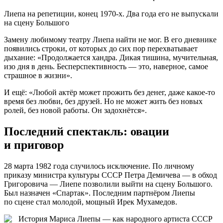
Лиепа на репетиции, конец 1970-х. Два года его не выпускали
на сцену Большого
Замену любимому театру Лиепа найти не мог. В его дневнике
появились строки, от которых до сих пор перехватывает
дыхание: «Продолжается хандра. Дикая тишина, мучительная,
изо дня в день. Бесперспективность — это, наверное, самое
страшное в жизни».
И ещё: «Любой актёр может прожить без денег, даже какое-то
время без любви, без друзей. Но не может жить без новых
ролей, без новой работы. Он задохнётся».
Последний спектакль: овации
и приговор
28 марта 1982 года случилось исключение. По личному
приказу министра культуры СССР Петра Демичева — в обход
Григоровича — Лиепе позволили выйти на сцену Большого.
Был назначен «Спартак». Последним партнёром Лиепы
по сцене стал молодой, мощный Ирек Мухамедов.