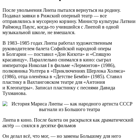
После увольнения Лиепа пытался вернуться на родину.
Подавал заявки в Рижский оперный театр — все
отправлялись в мусорную корзину. Министр культуры Латвии
Раймонд Паулс, когда-то учившийся с Лиепой в одной
музыкальной школе, не вмешался.
В 1983–1985 годах Лиепа работал художественным
руководителем балета Софийской народной оперы
в Болгарии — поставил «Дон Кихота» и «Спящую
красавицу». Параллельно снимался в кино: сыграл
императора Николая I в фильме «Лермонтов» (1986),
полковника Уолтера в «Приключениях Шерлока Холмса»
(1986), отца оленёнка в «Детстве Бемби» (1985). Ставил
пластику в Вахтанговском театре для «Антония
и Клеопатры». Записал пластинку с песнями Давида
Тухманова.
Лиепа в кино. После балета он раскрылся как драматический
актёр — снялся в десятке фильмов
Он делал всё, что мог, — но замены Большому для него