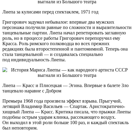
Лиепа за кулисами перед спектаклем, 1971 год
Григорович задумал небывалое: впервые два мужских
персонажа получили равные по сложности и выразительности
танцевальные партии. Лиепа начал репетировать заглавную
роль, но в процессе работы Григорович перепоручил ему
Красса. Роль римского полководца во всех прежних
редакциях была второстепенной и пантомимной. Теперь она
стала танцевальной — и создавалась специально
под индивидуальность Лиепы.
Лиепа — Красс и Плисецкая — Эгина. Впервые в балете Зло
танцевало наравне с Добром
Премьера 1968 года произвела эффект взрыва. Прыгучий,
летящий Владимир Васильев — Спартак. Аристократично-
хищный Лиепа — Красс. Критика писала, что прыжки Лиепы
подобны острым ударам клинка, рассекающего воздух.
Он выходил в этой роли больше 100 раз, и каждый спектакль
был неповторим.