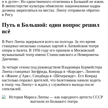
и в дуэте». Но единственного отличника в Большой не взяли.
В министерстве культуры объяснили: национальные кадры
должны закрепляться на местах. Лиепу отправили обратно
в Ригу.
Путь в Большой: один вопрос решил
всё
В Риге Лиепа задержался всего на полгода. За это время
станцевал несколько сольных партий в Латвийском театре
оперы и балета. В 1956 году его приняли в Московский
музыкальный театр имени Станиславского и Немировича-
Данченко.
За четыре сезона под руководством Владимира Бурмейстера
Лиепа станцевал Зигфрида, Конрада в «Корсаре», Лионеля
в «Жанне д’Арк», Синдбада в «Шехеразаде». Его Конрад
настолько поразил зрителей, что балетоманы начали ходить
в театр «на Лиепу» и ждать у служебного выхода после
спектаклей.