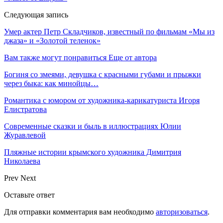
Следующая запись
Умер актер Петр Складчиков, известный по фильмам «Мы из
джаза» и «Золотой теленок»
Вам также могут понравиться
Еще от автора
Богиня со змеями, девушка с красными губами и прыжки
через быка: как минойцы…
Романтика с юмором от художника-карикатуриста Игоря
Елистратова
Современные сказки и быль в иллюстрациях Юлии
Журавлевой
Пляжные истории крымского художника Димитрия
Николаева
Prev
Next
Оставьте ответ
Для отправки комментария вам необходимо
авторизоваться
.