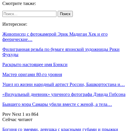
Смотрите также:
Интересное:
Живописец с фотокамерой Эрик Мадиган Хек и его
феерические…
Филигранная резьба по бумаге японской художницы Рики
Фукуды
Раскрыто настоящее имя Бэнкси
Мастер оригами 80-го уровня
Ушел из жизни народный артист России, Башкортостана и…
«Визуальный дневник» уличного фотографа Дэвида Гибсона
Бывшего мэра Самары убили вместе с женой, а тела…
Prev
Next
1 из 864
Сейчас читают
Богиня со змеями, девушка с красными губами и прыжки