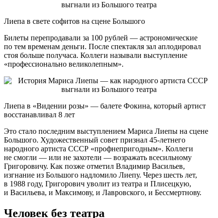
Лиепа в свете софитов на сцене Большого
Билеты перепродавали за 100 рублей — астрономические
по тем временам деньги. После спектакля зал аплодировал
стоя больше получаса. Коллеги называли выступление
«профессионально великолепным».
Лиепа в «Видении розы» — балете Фокина, который артист
восстанавливал 8 лет
Это стало последним выступлением Мариса Лиепы на сцене
Большого. Художественный совет признал 45-летнего
народного артиста СССР «профнепригодным». Коллеги
не смогли — или не захотели — возражать всесильному
Григоровичу. Как позже отметил Владимир Васильев,
изгнание из Большого надломило Лиепу. Через шесть лет,
в 1988 году, Григорович уволит из театра и Плисецкую,
и Васильева, и Максимову, и Лавровского, и Бессмертнову.
Человек без театра