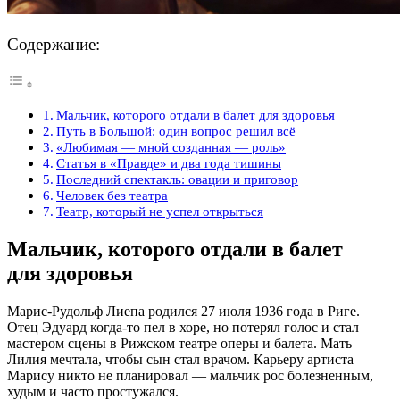
Содержание:
Мальчик, которого отдали в балет для здоровья
Путь в Большой: один вопрос решил всё
«Любимая — мной созданная — роль»
Статья в «Правде» и два года тишины
Последний спектакль: овации и приговор
Человек без театра
Театр, который не успел открыться
Мальчик, которого отдали в балет
для здоровья
Марис-Рудольф Лиепа родился 27 июля 1936 года в Риге.
Отец Эдуард когда-то пел в хоре, но потерял голос и стал
мастером сцены в Рижском театре оперы и балета. Мать
Лилия мечтала, чтобы сын стал врачом. Карьеру артиста
Марису никто не планировал — мальчик рос болезненным,
худым и часто простужался.