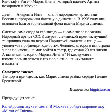
Кенотаф в Риге: «Марис Лиепа, который вдали». Артист
похоронен в Москве
Дети — Андрис и Илзе — стали народными артистами
России и продолжили балетную династию. В 1996 году они
основали Благотворительный фонд имени Мариса Лиепы.
Система сама создала его звезду — и сама же её погасила.
Народный артист СССР, лауреат Ленинской премии, лучший
танцовщик года по версии Парижской академии танца —
уволен «за профнепригодность». Человек, которого вся страна
знала по имени, не мог войти в театр, где отдал 20 лет жизни.
А вы знали историю Мариса Лиепы? И как думаете —
изменилось ли что-то с тех пор в отношениях таланта
и власти?
Смотрите также:
Танцор и принцесса: как Марис Лиепа разбил сердце Галине
Брежневой
Источник:
bigpicture.ru
Предыдущая запись
Калейдоскоп звука и света: В Москве пройдет мировое шоу
«Mirror of Enigma»