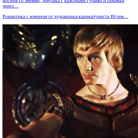
Богиня со змеями, девушка с красными губами и прыжки
через…
Романтика с юмором от художника-карикатуриста Игоря…