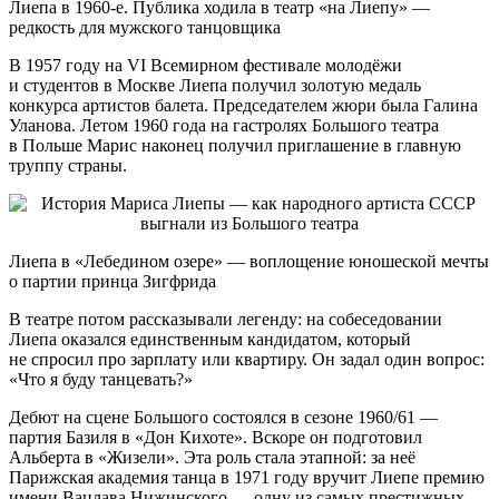
Лиепа в 1960-е. Публика ходила в театр «на Лиепу» —
редкость для мужского танцовщика
В 1957 году на VI Всемирном фестивале молодёжи
и студентов в Москве Лиепа получил золотую медаль
конкурса артистов балета. Председателем жюри была Галина
Уланова. Летом 1960 года на гастролях Большого театра
в Польше Марис наконец получил приглашение в главную
труппу страны.
Лиепа в «Лебедином озере» — воплощение юношеской мечты
о партии принца Зигфрида
В театре потом рассказывали легенду: на собеседовании
Лиепа оказался единственным кандидатом, который
не спросил про зарплату или квартиру. Он задал один вопрос:
«Что я буду танцевать?»
Дебют на сцене Большого состоялся в сезоне 1960/61 —
партия Базиля в «Дон Кихоте». Вскоре он подготовил
Альберта в «Жизели». Эта роль стала этапной: за неё
Парижская академия танца в 1971 году вручит Лиепе премию
имени Вацлава Нижинского — одну из самых престижных