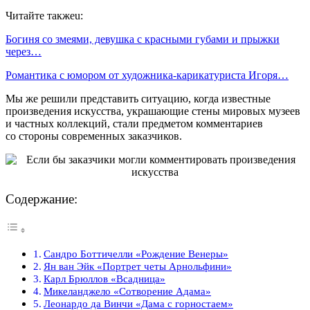
Читайте такжеu:
Богиня со змеями, девушка с красными губами и прыжки
через…
Романтика с юмором от художника-карикатуриста Игоря…
Мы же решили представить ситуацию, когда известные
произведения искусства, украшающие стены мировых музеев
и частных коллекций, стали предметом комментариев
со стороны современных заказчиков.
Содержание:
Сандро Боттичелли «Рождение Венеры»
Ян ван Эйк «Портрет четы Арнольфини»
Карл Брюллов «Всадница»
Микеланджело «Сотворение Адама»
Леонардо да Винчи «Дама с горностаем»