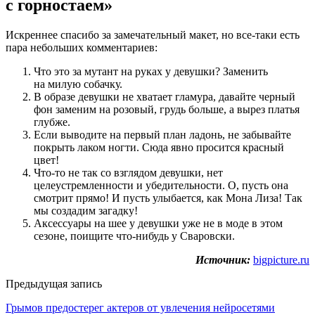
с горностаем»
Искреннее спасибо за замечательный макет, но все-таки есть
пара небольших комментариев:
Что это за мутант на руках у девушки? Заменить
на милую собачку.
В образе девушки не хватает гламура, давайте черный
фон заменим на розовый, грудь больше, а вырез платья
глубже.
Если выводите на первый план ладонь, не забывайте
покрыть лаком ногти. Сюда явно просится красный
цвет!
Что-то не так со взглядом девушки, нет
целеустремленности и убедительности. О, пусть она
смотрит прямо! И пусть улыбается, как Мона Лиза! Так
мы создадим загадку!
Аксессуары на шее у девушки уже не в моде в этом
сезоне, поищите что-нибудь у Сваровски.
Источник:
bigpicture.ru
Предыдущая запись
Грымов предостерег актеров от увлечения нейросетями