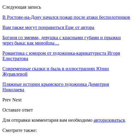
Следующая запись
В Ростове-на-Дону начался пожар после атаки беспилотников
Вам также могут понравиться
Еще от автора
Богиня со змеями, девушка с красными губами и прыжки
через быка: как минойцы…
Романтика с юмором от художника-карикатуриста Игоря
Елистратова
Современные сказки и быль в иллюстрациях Юлии
Журавлевой
Пляжные истории крымского художника Димитрия
Николаева
Prev
Next
Оставьте ответ
Для отправки комментария вам необходимо
авторизоваться
.
Смотрите также: