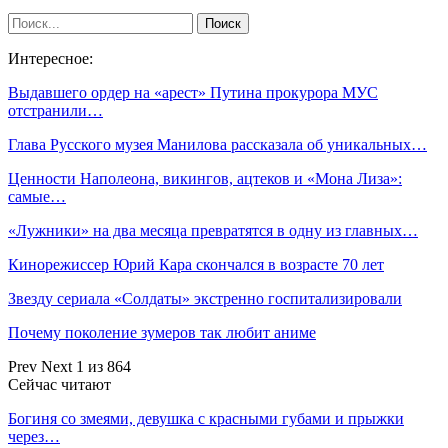
Интересное:
Выдавшего ордер на «арест» Путина прокурора МУС
отстранили…
Глава Русского музея Манилова рассказала об уникальных…
Ценности Наполеона, викингов, ацтеков и «Мона Лиза»:
самые…
«Лужники» на два месяца превратятся в одну из главных…
Кинорежиссер Юрий Кара скончался в возрасте 70 лет
Звезду сериала «Солдаты» экстренно госпитализировали
Почему поколение зумеров так любит аниме
Prev
Next
1 из 864
Сейчас читают
Богиня со змеями, девушка с красными губами и прыжки
через…