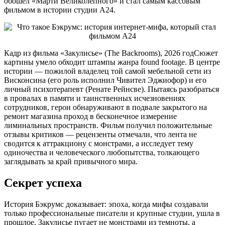
обошёл «Марти Великолепного» и стал самым кассовым
фильмом в истории студии A24.
Кадр из фильма «Закулисье» (The Backrooms), 2026 годСюжет
картины умело обходит штампы жанра found footage. В центре
истории — пожилой владелец той самой мебельной сети из
Висконсина (его роль исполнил Чивител Эджиофор) и его
личный психотерапевт (Ренате Рейнсве). Пытаясь разобраться
в провалах в памяти и таинственных исчезновениях
сотрудников, герои обнаруживают в подвале закрытого на
ремонт магазина проход в бесконечное измерение
лиминальных пространств. Фильм получил положительные
отзывы критиков — рецензенты отмечали, что лента не
сводится к аттракциону с монстрами, а исследует тему
одиночества и человеческого любопытства, толкающего
заглядывать за край привычного мира.
Секрет успеха
История Бэкрумс доказывает: эпоха, когда мифы создавали
только профессиональные писатели и крупные студии, ушла в
прошлое. Закулисье пугает не монстрами из темноты, а