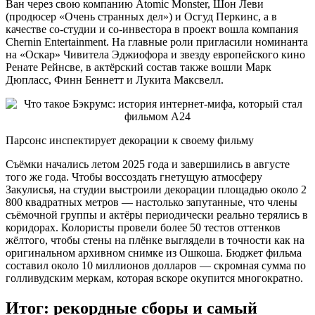
Ван через свою компанию Atomic Monster, Шон Леви
(продюсер «Очень странных дел») и Осгуд Перкинс, а в
качестве со-студии и со-инвестора в проект вошла компания
Chernin Entertainment. На главные роли пригласили номинанта
на «Оскар» Чивитела Эджиофора и звезду европейского кино
Ренате Рейнсве, в актёрский состав также вошли Марк
Дюпласс, Финн Беннетт и Лукита Максвелл.
Парсонс инспектирует декорации к своему фильму
Съёмки начались летом 2025 года и завершились в августе
того же года. Чтобы воссоздать гнетущую атмосферу
Закулисья, на студии выстроили декорации площадью около 2
800 квадратных метров — настолько запутанные, что члены
съёмочной группы и актёры периодически реально терялись в
коридорах. Колористы провели более 50 тестов оттенков
жёлтого, чтобы стены на плёнке выглядели в точности как на
оригинальном архивном снимке из Ошкоша. Бюджет фильма
составил около 10 миллионов долларов — скромная сумма по
голливудским меркам, которая вскоре окупится многократно.
Итог: рекордные сборы и самый