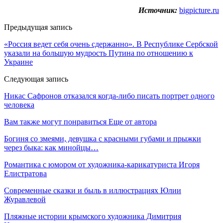
Источник:
bigpicture.ru
Предыдущая запись
«Россия ведет себя очень сдержанно». В Республике Сербской
указали на большую мудрость Путина по отношению к
Украине
Следующая запись
Никас Сафронов отказался когда-либо писать портрет одного
человека
Вам также могут понравиться
Еще от автора
Богиня со змеями, девушка с красными губами и прыжки
через быка: как минойцы…
Романтика с юмором от художника-карикатуриста Игоря
Елистратова
Современные сказки и быль в иллюстрациях Юлии
Журавлевой
Пляжные истории крымского художника Димитрия