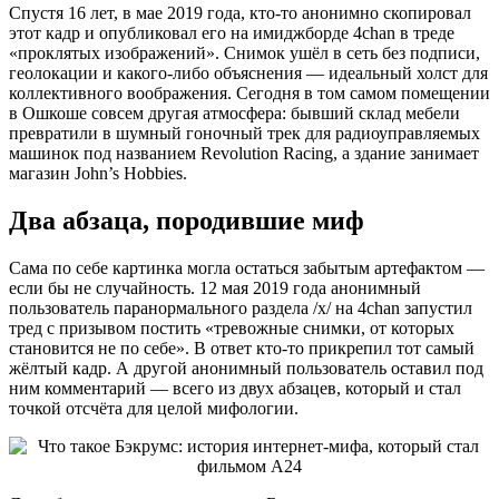
Спустя 16 лет, в мае 2019 года, кто-то анонимно скопировал
этот кадр и опубликовал его на имиджборде 4chan в треде
«проклятых изображений». Снимок ушёл в сеть без подписи,
геолокации и какого-либо объяснения — идеальный холст для
коллективного воображения. Сегодня в том самом помещении
в Ошкоше совсем другая атмосфера: бывший склад мебели
превратили в шумный гоночный трек для радиоуправляемых
машинок под названием Revolution Racing, а здание занимает
магазин John’s Hobbies.
Два абзаца, породившие миф
Сама по себе картинка могла остаться забытым артефактом —
если бы не случайность. 12 мая 2019 года анонимный
пользователь паранормального раздела /x/ на 4chan запустил
тред с призывом постить «тревожные снимки, от которых
становится не по себе». В ответ кто-то прикрепил тот самый
жёлтый кадр. А другой анонимный пользователь оставил под
ним комментарий — всего из двух абзацев, который и стал
точкой отсчёта для целой мифологии.