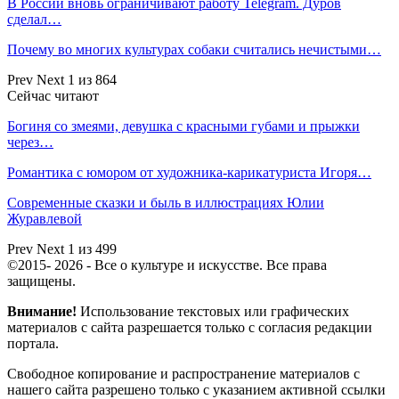
В России вновь ограничивают работу Telegram. Дуров
сделал…
Почему во многих культурах собаки считались нечистыми…
Prev
Next
1 из 864
Сейчас читают
Богиня со змеями, девушка с красными губами и прыжки
через…
Романтика с юмором от художника-карикатуриста Игоря…
Современные сказки и быль в иллюстрациях Юлии
Журавлевой
Prev
Next
1 из 499
©2015- 2026 - Все о культуре и искусстве. Все права
защищены.
Внимание!
Использование текстовых или графических
материалов с сайта разрешается только c согласия редакции
портала.
Свободное копирование и распространение материалов с
нашего сайта разрешено только с указанием активной ссылки