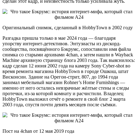
сделан этот кадр, и неизвестность только усиливала жуть.
Оригинальный снимок, сделанный в HobbyTown в 2002 году
Разгадка пришла только в мае 2024 года — благодаря
упорству интернет-детективов. Энтузиасты из дискорд-
сообщества, посвящённого Бэкрумс, сопоставили имя файла
снимка со старыми архивами 4chan, а затем нашли в Wayback
Machine архивную страницу блога 2003 года. Так выяснилось:
кадр сделан 12 июня 2002 года на камеру Sony Cyber-shot во
время ремонта магазина HobbyTown в городе Ошкош, штат
Висконсин. Здание на Орегон-стрит, 807, до 1994 года
занимал мебельный магазин Rohner’s Home Furnishings —
именно от него остались невзрачные жёлтые стены и следы
протечки, из-за которой комнату и расчистили. Владелец
HobbyTown выложил отчёт о ремонте в свой блог 2 марта
2003 года, спустя почти девять месяцев после съёмки.
Пост на 4chan от 12 мая 2019 года