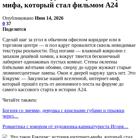
мифа, который стал фильмом A24
Опубликовано
Июн 14, 2026
0
37
Поделится
Сделай шаг за угол в обычном офисном коридоре или в
торговом центре — и пол вдруг провалится сквозь невидимые
текстуры реальности. Под ногами — влажный ковролин с
запахом дешёвой химии, а вокруг тянется бесконечный
лабиринт одинаковых пустых комнат. Стены оклеены
блёклыми жёлтыми обоями, сверху до одури жужжат старые
люминесцентные лампы. Окон и дверей наружу здесь нет. Это
Бэкрумс — Закулисье нашей вселенной, интернет-миф,
который прошёл путь от анонимного поста на форуме до
самого кассового старта в истории A24.
Читайте такжеu:
Богиня со змеями, девушка с красными губами и прыжки
через…
Романтика с юмором от художника-карикатуриста Игоря…