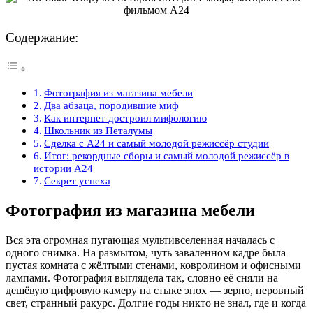
Содержание:
Фотография из магазина мебели
Два абзаца, породившие миф
Как интернет достроил мифологию
Школьник из Петалумы
Сделка с A24 и самый молодой режиссёр студии
Итог: рекордные сборы и самый молодой режиссёр в
истории A24
Секрет успеха
Фотография из магазина мебели
Вся эта огромная пугающая мультивселенная началась с
одного снимка. На размытом, чуть заваленном кадре была
пустая комната с жёлтыми стенами, ковролином и офисными
лампами. Фотография выглядела так, словно её сняли на
дешёвую цифровую камеру на стыке эпох — зерно, неровный
свет, странный ракурс. Долгие годы никто не знал, где и когда