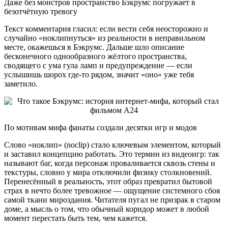
Даже без монстров пространство Бэкрумс погружает в
безотчётную тревогу
Текст комментария гласил: если вести себя неосторожно и
случайно «ноклипнуться» из реальности в неправильном
месте, окажешься в Бэкрумс. Дальше шло описание
бесконечного однообразного жёлтого пространства,
сводящего с ума гула ламп и предупреждение — если
услышишь шорох где-то рядом, значит «оно» уже тебя
заметило.
По мотивам мифа фанаты создали десятки игр и модов
Слово «ноклип» (noclip) стало ключевым элементом, который
и заставил концепцию работать. Это термин из видеоигр: так
называют баг, когда персонаж проваливается сквозь стены и
текстуры, словно у мира отключили физику столкновений.
Перенесённый в реальность, этот образ превратил бытовой
страх в нечто более тревожное — ощущение системного сбоя
самой ткани мироздания. Читателя пугал не призрак в старом
доме, а мысль о том, что обычный коридор может в любой
момент перестать быть тем, чем кажется.