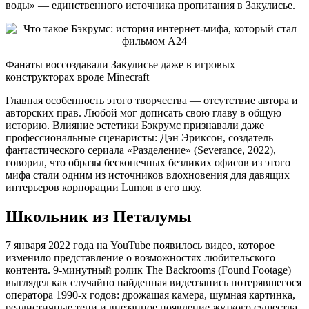
воды» — единственного источника пропитания в Закулисье.
Фанаты воссоздавали Закулисье даже в игровых
конструкторах вроде Minecraft
Главная особенность этого творчества — отсутствие автора и
авторских прав. Любой мог дописать свою главу в общую
историю. Влияние эстетики Бэкрумс признавали даже
профессиональные сценаристы: Дэн Эриксон, создатель
фантастического сериала «Разделение» (Severance, 2022),
говорил, что образы бесконечных безликих офисов из этого
мифа стали одним из источников вдохновения для давящих
интерьеров корпорации Lumon в его шоу.
Школьник из Петалумы
7 января 2022 года на YouTube появилось видео, которое
изменило представление о возможностях любительского
контента. 9-минутный ролик The Backrooms (Found Footage)
выглядел как случайно найденная видеозапись потерявшегося
оператора 1990-х годов: дрожащая камера, шумная картинка,
реалистичные тени и внезапное появление жуткого существа