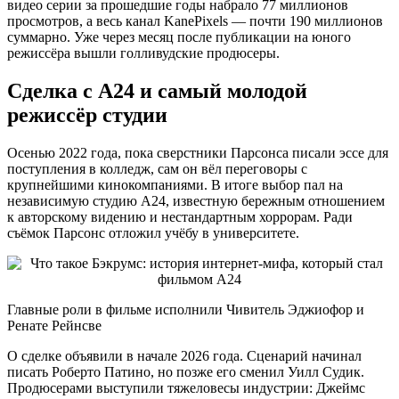
видео серии за прошедшие годы набрало 77 миллионов
просмотров, а весь канал KanePixels — почти 190 миллионов
суммарно. Уже через месяц после публикации на юного
режиссёра вышли голливудские продюсеры.
Сделка с A24 и самый молодой
режиссёр студии
Осенью 2022 года, пока сверстники Парсонса писали эссе для
поступления в колледж, сам он вёл переговоры с
крупнейшими кинокомпаниями. В итоге выбор пал на
независимую студию A24, известную бережным отношением
к авторскому видению и нестандартным хоррорам. Ради
съёмок Парсонс отложил учёбу в университете.
Главные роли в фильме исполнили Чивитель Эджиофор и
Ренате Рейнсве
О сделке объявили в начале 2026 года. Сценарий начинал
писать Роберто Патино, но позже его сменил Уилл Судик.
Продюсерами выступили тяжеловесы индустрии: Джеймс