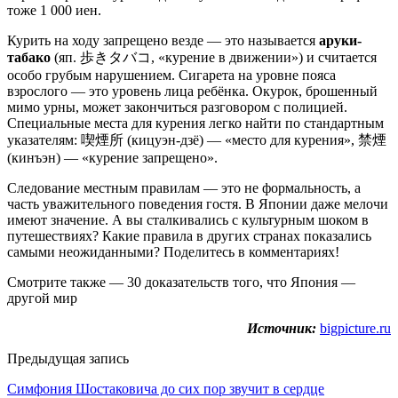
тоже 1 000 иен.
Курить на ходу запрещено везде — это называется
аруки-
табако
(яп. 歩きタバコ, «курение в движении») и считается
особо грубым нарушением. Сигарета на уровне пояса
взрослого — это уровень лица ребёнка. Окурок, брошенный
мимо урны, может закончиться разговором с полицией.
Специальные места для курения легко найти по стандартным
указателям: 喫煙所 (кицуэн-дзё) — «место для курения», 禁煙
(кинъэн) — «курение запрещено».
Следование местным правилам — это не формальность, а
часть уважительного поведения гостя. В Японии даже мелочи
имеют значение. А вы сталкивались с культурным шоком в
путешествиях? Какие правила в других странах показались
самыми неожиданными? Поделитесь в комментариях!
Смотрите также — 30 доказательств того, что Япония —
другой мир
Источник:
bigpicture.ru
Предыдущая запись
Симфония Шостаковича до сих пор звучит в сердце