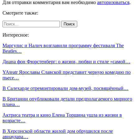
Для отправки комментария вам необходимо
авторизоваться
.
Смотрите также:
Интересное:
Маргулис и Налич возглавили программу фестиваля The
Beatles…
Диана фон Фюрстенберг: о жизни, любви и стиле «самой…
YAteatr Ярославы Славской представит черную комедию по
пьесе…
В Салехарде отремонтировали дом-музей, посвящённый…
В Британии опубликовали детали предполагаемого мирного
плана…
Актриса театра и кино Елена Торшина ушла из жизни в
возрасте…
В Херсонской области жилой дом обрушился после
авиаудара…