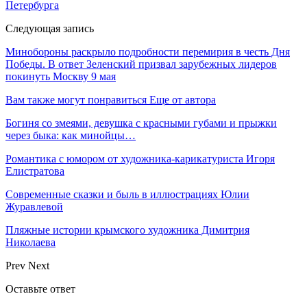
Петербурга
Следующая запись
Минобороны раскрыло подробности перемирия в честь Дня
Победы. В ответ Зеленский призвал зарубежных лидеров
покинуть Москву 9 мая
Вам также могут понравиться
Еще от автора
Богиня со змеями, девушка с красными губами и прыжки
через быка: как минойцы…
Романтика с юмором от художника-карикатуриста Игоря
Елистратова
Современные сказки и быль в иллюстрациях Юлии
Журавлевой
Пляжные истории крымского художника Димитрия
Николаева
Prev
Next
Оставьте ответ