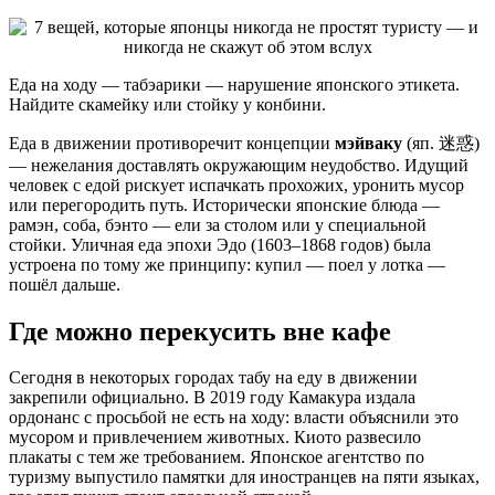
Еда на ходу — табэарики — нарушение японского этикета.
Найдите скамейку или стойку у конбини.
Еда в движении противоречит концепции
мэйваку
(яп. 迷惑)
— нежелания доставлять окружающим неудобство. Идущий
человек с едой рискует испачкать прохожих, уронить мусор
или перегородить путь. Исторически японские блюда —
рамэн, соба, бэнто — ели за столом или у специальной
стойки. Уличная еда эпохи Эдо (1603–1868 годов) была
устроена по тому же принципу: купил — поел у лотка —
пошёл дальше.
Где можно перекусить вне кафе
Сегодня в некоторых городах табу на еду в движении
закрепили официально. В 2019 году Камакура издала
ордонанс с просьбой не есть на ходу: власти объяснили это
мусором и привлечением животных. Киото развесило
плакаты с тем же требованием. Японское агентство по
туризму выпустило памятки для иностранцев на пяти языках,