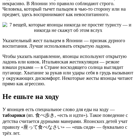
некрасиво. В Японии это правило соблюдают строго.
Человека, который тычет пальцем в чью-то сторону или на
предмет, здесь воспринимают как невоспитанного.
Указательный жест пальцем в Японии — признак дурного
воспитания. Лучше использовать открытую ладонь.
Чтобы указать направление, японцы используют открытую
ладонь или кивок. Итальянская жестикуляция — резкие
взмахи руками — в Стране восходящего солнца выглядит
пугающе. Хватание за рукав или удары себя в грудь вызывают
у окружающих дискомфорт. Некоторые жесты японцы читают
прямо как агрессию.
Не ешьте на ходу
У японцев есть специальное слово для еды на ходу —
табэарики
(яп. 食べ歩き, «есть и идти»). Такое поведение с
детства считается дурными манерами. Японских детей учат
правилу «座って食べなさい» — «ешь сидя» — буквально с
трёх лет.