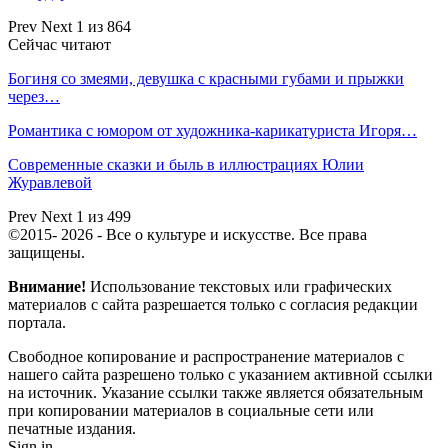
Prev
Next
1 из 864
Сейчас читают
Богиня со змеями, девушка с красными губами и прыжки
через…
Романтика с юмором от художника-карикатуриста Игоря…
Современные сказки и быль в иллюстрациях Юлии
Журавлевой
Prev
Next
1 из 499
©2015- 2026 - Все о культуре и искусстве. Все права
защищены.
Внимание!
Использование текстовых или графических
материалов с сайта разрешается только c согласия редакции
портала.
Свободное копирование и распространение материалов с
нашего сайта разрешено только с указанием активной ссылки
на источник. Указание ссылки также является обязательным
при копировании материалов в социальные сети или
печатные издания.
Sign in