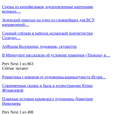
Сцены из кинофильмов, вдохновленные картинами
великих…
Зеленский приехал на одно из сложнейших для ВСУ
направлений…
Сонный соблазн в работах испанской портретистки
Соледад…
ArtRussia Коллекция, художник, скульптор
В Минкульте рассказали об условиях хранения «Троицы» в…
Prev
Next
1 из 863
Сейчас читают
Романтика с юмором от художника-карикатуриста Игоря…
Современные сказки и быль в иллюстрациях Юлии
Журавлевой
Пляжные истории крымского художника Димитрия
Николаева
Prev
Next
1 из 498