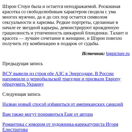
Шэрон Стоун была и остается неподражаемой. Роскошная
красотка со свободолюбивым характером сводила с ума
многих мужчин, да и до сих пор остается символом
сексуальности и харизмы. Редкие портреты, сделанные в
начале ее звездной карьеры, демонстрируют врожденную
грациозность и утонченность шикарной блондинки. Талант и
красота — лучшее сочетание в женщине, и Шэрон повезло
получить эту комбинацию в подарок от судьбы.
Источник:
bigpicture.ru
Предыдущая запись
ВСУ вывели из строя обе АЗС в Энергодаре. В России
напомнили о чернобыльской трагедии и призвали Европу
образумить Украину
Следующая запись
Назван новый способ избавиться от американских санкций
Вам также могут понравиться
Еще от автора
Романтика с юмором от художника-карикатуриста Игоря
Елистратова