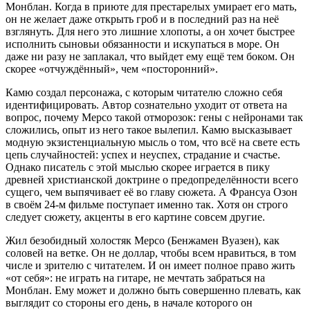
Монблан. Когда в приюте для престарелых умирает его мать,
он не желает даже открыть гроб и в последний раз на неё
взглянуть. Для него это лишние хлопоты, а он хочет быстрее
исполнить сыновьи обязанности и искупаться в море. Он
даже ни разу не заплакал, что выйдет ему ещё тем боком. Он
скорее «отчуждённый», чем «посторонний».
Камю создал персонажа, с которым читателю сложно себя
идентифицировать. Автор сознательно уходит от ответа на
вопрос, почему Мерсо такой отморозок: гены с нейронами так
сложились, опыт из него такое вылепил. Камю высказывает
модную экзистенциальную мысль о том, что всё на свете есть
цепь случайностей: успех и неуспех, страдание и счастье.
Однако писатель с этой мыслью скорее играется в пику
древней христианской доктрине о предопределённости всего
сущего, чем выпячивает её во главу сюжета. А Франсуа Озон
в своём 24-м фильме поступает именно так. Хотя он строго
следует сюжету, акценты в его картине совсем другие.
Жил безобидный холостяк Мерсо (Бенжамен Вуазен), как
соловей на ветке. Он не доллар, чтобы всем нравиться, в том
числе и зрителю с читателем. И он имеет полное право жить
«от себя»: не играть на гитаре, не мечтать забраться на
Монблан. Ему может и должно быть совершенно плевать, как
выглядит со стороны его день, в начале которого он