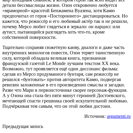
детали бессмыслицы жизни. Озон откровенно любуется
«мраморной» красотой Бенжамена Вуазена, хотя Камю
предпочитал от героя «Постороннего» дистанцироваться. Но
кажется, что режиссёр и его любимый актёр так и не решили,
почему Мерсо любит глядеться в зеркало: он нарцисс или
аутист, пытающийся разглядеть хоть что-то, кроме
собственной поверхности.
Тщательно сохраняя сюжетную канву, диалоги и даже часть
внутренних монологов повести, Озон теряет таинственную
силу, которой обладала великая книга, признанная
французской газетой Le Monde лучшим текстом ХХ века.
Возможно, тут проявляется ещё один диссонанс фильма:
сделав из Мерсо продуманного бунтаря, сам режиссёр не
решился «бунтовать» против авторитета Камю, подвергая
ревизии заложенные в его произведении смыслы и загадки.
Разве что Мари в первоисточнике скорее персонаж-функция.
А у Озона она стала без пяти минут героиней Достоевского,
мечтающей спасти грешника своей искупительной любовью.
Подчёркивая тем самым, что он этой любви достоин.
Источник:
argumenti.ru
Предыдущая запись