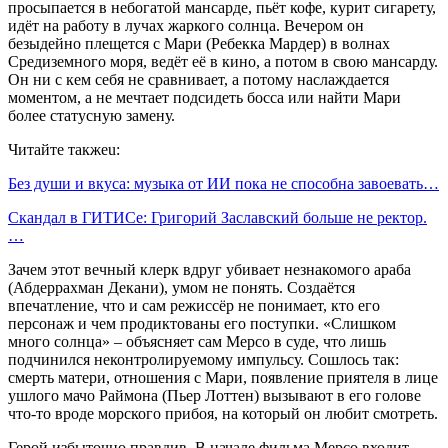
просыпается в небогатой мансарде, пьёт кофе, курит сигарету,
идёт на работу в лучах жаркого солнца. Вечером он
безыдейно плещется с Мари (Ребекка Мардер) в волнах
Средиземного моря, ведёт её в кино, а потом в свою мансарду.
Он ни с кем себя не сравнивает, а потому наслаждается
моментом, а не мечтает подсидеть босса или найти Мари
более статусную замену.
Читайте такжеu:
Без души и вкуса: музыка от ИИ пока не способна завоевать…
Скандал в ГИТИСе: Григорий Заславский больше не ректор.
…
Зачем этот вечный клерк вдруг убивает незнакомого араба
(Абдеррахман Декани), умом не понять. Создаётся
впечатление, что и сам режиссёр не понимает, кто его
персонаж и чем продиктованы его поступки. «Слишком
много солнца» – объясняет сам Мерсо в суде, что лишь
подчинился неконтролируемому импульсу. Сошлось так:
смерть матери, отношения с Мари, появление приятеля в лице
ушлого мачо Раймона (Пьер Лоттен) вызывают в его голове
что-то вроде морского прибоя, на который он любит смотреть.
Герой избыточно правдив. В начале фильма Мерсо входит