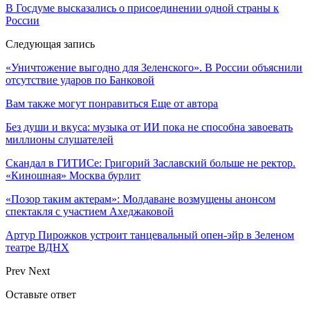
В Госдуме высказались о присоединении одной страны к
России
Следующая запись
«Уничтожение выгодно для Зеленского». В России объяснили
отсутствие ударов по Банковой
Вам также могут понравиться
Еще от автора
Без души и вкуса: музыка от ИИ пока не способна завоевать
миллионы слушателей
Скандал в ГИТИСе: Григорий Заславский больше не ректор.
«Киношная» Москва бурлит
«Позор таким актерам»: Молдаване возмущены анонсом
спектакля с участием Ахеджаковой
Артур Пирожков устроит танцевальный опен-эйр в Зеленом
театре ВДНХ
Prev
Next
Оставьте ответ