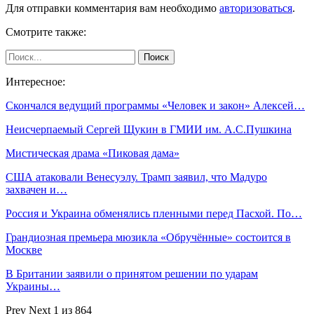
Для отправки комментария вам необходимо
авторизоваться
.
Смотрите также:
Интересное:
Скончался ведущий программы «Человек и закон» Алексей…
Неисчерпаемый Сергей Щукин в ГМИИ им. А.С.Пушкина
Мистическая драма «Пиковая дама»
США атаковали Венесуэлу. Трамп заявил, что Мадуро
захвачен и…
Россия и Украина обменялись пленными перед Пасхой. По…
Грандиозная премьера мюзикла «Обручённые» состоится в
Москве
В Британии заявили о принятом решении по ударам
Украины…
Prev
Next
1 из 864