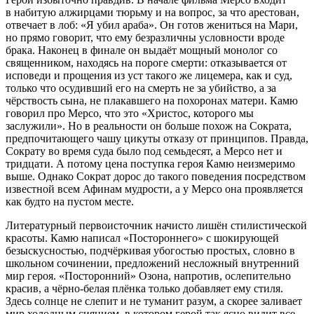
в набитую алжирцами тюрьму и на вопрос, за что арестован,
отвечает в лоб: «Я убил араба». Он готов жениться на Мари,
но прямо говорит, что ему безразличны условности вроде
брака. Наконец в финале он выдаёт мощный монолог со
священником, находясь на пороге смерти: отказывается от
исповеди и прощения из уст такого же лицемера, как и суд,
только что осудивший его на смерть не за убийство, а за
чёрствость сына, не плакавшего на похоронах матери. Камю
говорил про Мерсо, что это «Христос, которого мы
заслужили». Но в реальности он больше похож на Сократа,
предпочитающего чашу цикуты отказу от принципов. Правда,
Сократу во время суда было под семьдесят, а Мерсо нет и
тридцати. А потому цена поступка героя Камю неизмеримо
выше. Однако Сократ дорос до такого поведения посредством
известной всем Афинам мудрости, а у Мерсо она проявляется
как будто на пустом месте.
Литературный первоисточник начисто лишён стилистической
красоты. Камю написал «Постороннего» с шокирующей
безыскусностью, подчёркивая убогостью простых, словно в
школьном сочинении, предложений несложный внутренний
мир героя. «Посторонний» Озона, напротив, ослепительно
красив, а чёрно-белая плёнка только добавляет ему стиля.
Здесь солнце не слепит и не туманит разум, а скорее заливает
мир холодным сиянием, в котором герой так ясно видит все